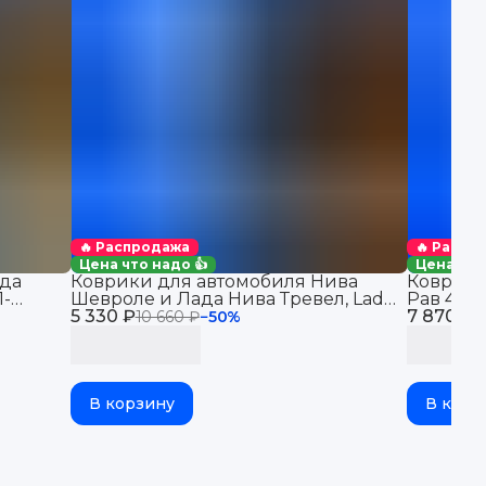
🔥 Распродажа
🔥 Распр
Цена что надо 👍
Цена что
да
Коврики для автомобиля Нива
Коврики
1-
Шевроле и Лада Нива Тревел, Lada
Рав 4 (2
в салон
5 330 ₽
Niva Travel & Chevrolet Niva
7 870 ₽
автомоби
10 660 ₽
−
50
%
1
бортикам
В корзину
В корз