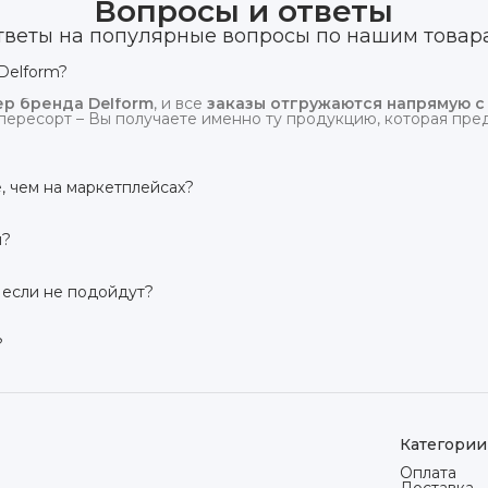
Вопросы и ответы
тветы на популярные вопросы по нашим товар
Delform?
р бренда Delform
, и все
заказы отгружаются напрямую с
пересорт – Вы получаете именно ту продукцию, которая предс
, чем на маркетплейсах?
сий маркетплейсов
. Плюс отгрузка идёт
напрямую со скл
и?
твует гарантия производителя 3 года
. Если в течение это
 заменим товар или вернём деньги.
 если не подойдут?
дней на возврат товара
, заказанного дистанционно,
без об
ого вида. Если коврик не подошёл – оформим возврат или об
?
сей России транспортными компаниями (Яндекс Доставка, Ozo
мости от региона. Отправляем в течение 1 рабочего дня пос
Категории
Оплата