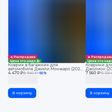
🔥 Распродажа
🔥 Распродаж
Цена что надо 👍
Цена что надо
Коврик в багажник для
Коврики для
автомобиля Джили Монжаро (2021-
Джолион (20
4 470 ₽
2025), для автомобиля Geely
7 560 ₽
автомобиля 
8 940 ₽
−
50
%
15 120
Monjaro, EVA 3D
В корзину
В корзину