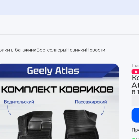
рики в багажник
Бестселлеры
Новинки
Новости
Гла
🔥
К
A
8 
Пр