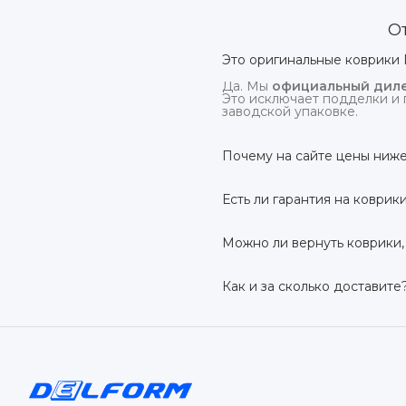
О
Это оригинальные коврики 
Да. Мы
официальный диле
Это исключает подделки и 
заводской упаковке.
Почему на сайте цены ниже
На
delform.shop
нет комис
посредников.
Есть ли гарантия на коврик
Да, на все коврики дейс
производственный дефект –
Можно ли вернуть коврики,
Да. По закону у Вас есть
7 
условии сохранения товарн
Как и за сколько доставите
Бесплатно доставим
по в
до 7 рабочих дней в зависи