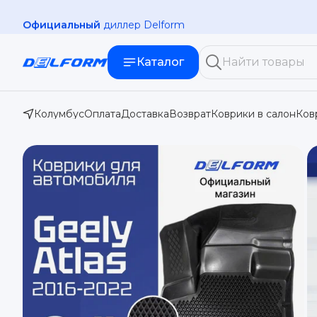
Официальный
диллер Delform
Каталог
Колумбус
Оплата
Доставка
Возврат
Коврики в салон
Ков