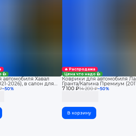
а
🔥 Распродажа
 👍
Цена что надо 👍
 автомобиля Хавал
Коврики для автомобиля Ла
21-2026), в салон для
Гранта/Калина Премиум (201
Haval Jolion 2WD
7 100 ₽
2026), Датсун Ми-До/Он-До 
 ₽
−
50
%
14 200 ₽
−
50
%
В корзину