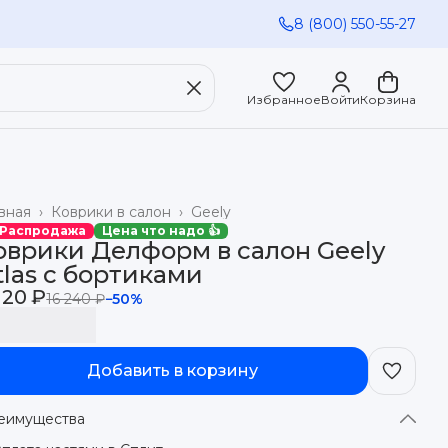
8 (800) 550-55-27
Избранное
Войти
Корзина
вная
›
Коврики в салон
›
Geely
 Распродажа
Цена что надо 👍
оврики Делформ в салон Geely
tlas с бортиками
120 ₽
16 240 ₽
−
50
%
Добавить в корзину
еимущества