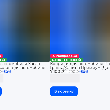
а
🔥 Распродажа
 👍
Цена что надо 👍
 автомобиля Хавал
Коврики для автомобиля Ла
салон для автомобиля
Гранта/Калина Премиум, Дат
 2WD
7 100 ₽
Ми-До/Он-До в салон
 ₽
−
50
%
14 200 ₽
−
50
%
В корзину