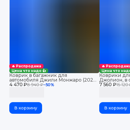
🔥 Распродажа
🔥 Распродаж
Цена что надо 👍
Цена что надо
Коврик в багажник для
Коврики для
автомобиля Джили Монжаро (2021-
Джолион, в 
4 470 ₽
2025), для автомобиля Geely
7 560 ₽
Haval Jolion
8 940 ₽
−
50
%
15 120
Monjaro, EVA 3D
В корзину
В корзину