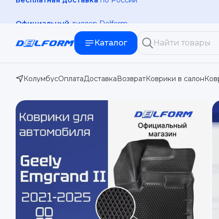
Официальный
диллер Delform
Каталог
Колумбус
Оплата
Доставка
Возврат
Коврики в салон
Ков