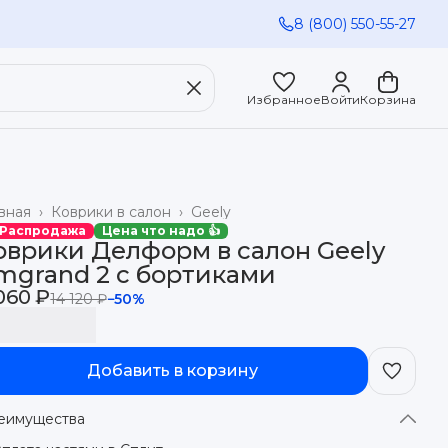
8 (800) 550-55-27
Избранное
Войти
Корзина
вная
›
Коврики в салон
›
Geely
 Распродажа
Цена что надо 👍
оврики Делформ в салон Geely
mgrand 2 с бортиками
060 ₽
14 120 ₽
−
50
%
Добавить в корзину
еимущества