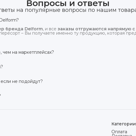
Вопросы и ответы
тветы на популярные вопросы по нашим товар
Delform?
р бренда Delform
, и все
заказы отгружаются напрямую с
пересорт – Вы получаете именно ту продукцию, которая предс
, чем на маркетплейсах?
сий маркетплейсов
. Плюс отгрузка идёт
напрямую со скл
и?
твует гарантия производителя 3 года
. Если в течение это
 заменим товар или вернём деньги.
 если не подойдут?
дней на возврат товара
, заказанного дистанционно,
без об
ого вида. Если коврик не подошёл – оформим возврат или об
?
сей России транспортными компаниями (Яндекс Доставка, Ozo
мости от региона. Отправляем в течение 1 рабочего дня пос
Категории
Оплата