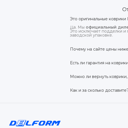
О
Это оригинальные коврики 
Да. Мы
официальный диле
Это исключает подделки и 
заводской упаковке.
Почему на сайте цены ниже
На
delform.shop
нет комис
посредников.
Есть ли гарантия на коврик
Да, на все коврики дейс
производственный дефект –
Можно ли вернуть коврики,
Да. По закону у Вас есть
7 
условии сохранения товарн
Как и за сколько доставите
Бесплатно доставим
по в
до 7 рабочих дней в зависи