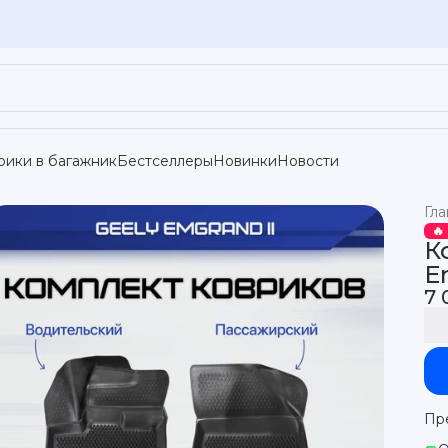
рики в багажник
Бестселлеры
Новинки
Новости
Гла
🔥
К
E
7 
Пр