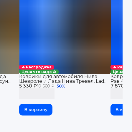
🔥 Распродажа
🔥 Распр
Цена что надо 👍
Цена что
да
Коврики для автомобиля Нива
Коврики
сун
Шевроле и Лада Нива Тревел, Lada
Рав 4 (2
5 330 ₽
Niva Travel & Chevrolet Niva
7 870 ₽
автомоби
10 660 ₽
−
50
%
1
бортикам
В корзину
В корз