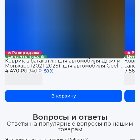
🔥 Распродажа
🔥 Ра
Цена что надо 👍
Цена 
Коврик в багажник для автомобиля Джили
Коври
Монжаро (2021-2025), для автомобиля Geely
салон
4 470 ₽
Monjaro, EVA 3D
7 560
8 940 ₽
−
50
%
В корзину
Вопросы и ответы
Ответы на популярные вопросы по нашим
товарам
Это оригинальные коврики Delform?