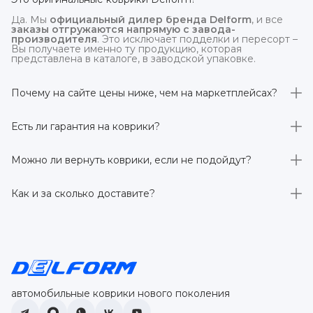
Да. Мы
официальный дилер бренда Delform
, и все
заказы отгружаются напрямую с завода-
производителя
. Это исключает подделки и пересорт –
Вы получаете именно ту продукцию, которая
представлена в каталоге, в заводской упаковке.
Почему на сайте цены ниже, чем на маркетплейсах?
На
delform.shop
нет комиссий маркетплейсов
. Плюс
отгрузка идёт
напрямую со склада производителя
,
Есть ли гарантия на коврики?
без посредников.
Да, на все коврики действует гарантия 
производителя 3 года
. Если в течение этого срока
Можно ли вернуть коврики, если не подойдут?
обнаружится производственный дефект – заменим
товар или вернём деньги.
Да. По закону у Вас есть
7 дней на возврат товара
,
заказанного дистанционно,
без объяснения причин
–
Как и за сколько доставите?
при условии сохранения товарного вида. Если коврик не
подошёл – оформим возврат или обмен.
Бесплатно доставим
по всей России транспортными
компаниями (Яндекс Доставка, Ozon, и СДЭК). Сроки –
от 1 до 7 рабочих дней в зависимости от региона.
Отправляем в течение 1 рабочего дня после
оформления заказа.
автомобильные коврики нового поколения