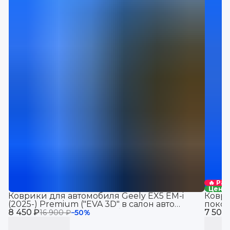
🔥 Ра
Цена 
Коврики для автомобиля Geely EX5 EM-i
Коври
(2025-) Premium ("EVA 3D" в cалон авто
покол
8 450 ₽
Джили EX5 EM-i (2025-)с бортиками, эва,
7 500
Premi
16 900 ₽
−
50
%
eva, эво
Джили
эво