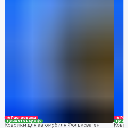
🔥 Распродажа
🔥 Ра
Цена что надо 👍
Цена 
Коврики для автомобиля Фольксваген
Коври