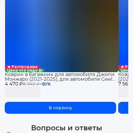
🔥 Распродажа
🔥 Ра
Цена что надо 👍
Цена 
Коврик в багажник для автомобиля Джили
Коври
Монжаро (2021-2025), для автомобиля Geely
(2021
4 470 ₽
Monjaro, EVA 3D
7 560
Jolio
8 940 ₽
−
50
%
В корзину
Вопросы и ответы