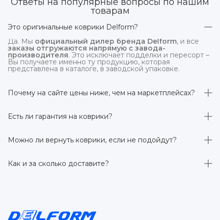
Ответы на популярные вопросы по нашим
товарам
Это оригинальные коврики Delform?
Да. Мы
официальный дилер бренда Delform
, и все
заказы отгружаются напрямую с завода-
производителя
. Это исключает подделки и пересорт –
Вы получаете именно ту продукцию, которая
представлена в каталоге, в заводской упаковке.
Почему на сайте цены ниже, чем на маркетплейсах?
На
delform.shop
нет комиссий маркетплейсов
. Плюс
отгрузка идёт
напрямую со склада производителя
,
Есть ли гарантия на коврики?
без посредников.
Да, на все коврики действует гарантия 
производителя 3 года
. Если в течение этого срока
Можно ли вернуть коврики, если не подойдут?
обнаружится производственный дефект – заменим
товар или вернём деньги.
Да. По закону у Вас есть
7 дней на возврат товара
,
заказанного дистанционно,
без объяснения причин
–
Как и за сколько доставите?
при условии сохранения товарного вида. Если коврик не
подошёл – оформим возврат или обмен.
Бесплатно доставим
по всей России транспортными
компаниями (Яндекс Доставка, Ozon, и СДЭК). Сроки –
от 1 до 7 рабочих дней в зависимости от региона.
Отправляем в течение 1 рабочего дня после
оформления заказа.