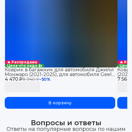
🔥 Распродажа
🔥 Ра
Цена что надо 👍
Цена 
Коврик в багажник для автомобиля Джили
Коври
Монжаро (2021-2025), для автомобиля Geely
(2021
4 470 ₽
Monjaro, EVA 3D
7 560
Jolio
8 940 ₽
−
50
%
В корзину
Вопросы и ответы
Ответы на популярные вопросы по нашим