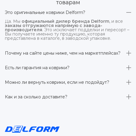
товарам
Это оригинальные коврики Delform?
Да. Мы
официальный дилер бренда Delform
, и все
заказы отгружаются напрямую с завода-
производителя
. Это исключает подделки и пересорт –
Вы получаете именно ту продукцию, которая
представлена в каталоге, в заводской упаковке.
Почему на сайте цены ниже, чем на маркетплейсах?
На
delform.shop
нет комиссий маркетплейсов
. Плюс
отгрузка идёт
напрямую со склада производителя
,
Есть ли гарантия на коврики?
без посредников.
Да, на все коврики действует гарантия 
производителя 3 года
. Если в течение этого срока
Можно ли вернуть коврики, если не подойдут?
обнаружится производственный дефект – заменим
товар или вернём деньги.
Да. По закону у Вас есть
7 дней на возврат товара
,
заказанного дистанционно,
без объяснения причин
–
Как и за сколько доставите?
при условии сохранения товарного вида. Если коврик не
подошёл – оформим возврат или обмен.
Бесплатно доставим
по всей России транспортными
компаниями (Яндекс Доставка, Ozon, и СДЭК). Сроки –
от 1 до 7 рабочих дней в зависимости от региона.
Отправляем в течение 1 рабочего дня после
оформления заказа.