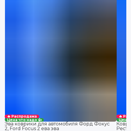
🔥 Распродажа
🔥 Ра
Цена что надо 👍
Цена 
Эва коврики для автомобиля Форд Фокус
Коври
2, Ford Focus 2 ева эва
Реста