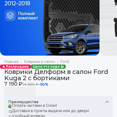
Главная
›
Коврики в салон
›
Ford
🔥 Распродажа
Цена что надо 👍
Коврики Делформ в салон Ford
Kuga 2 с бортиками
7 190 ₽
14 380 ₽
−
50
%
Преимущества
Оплата частями в Сплит
Доставка в пункты выдачи или до двери
Удобный возврат