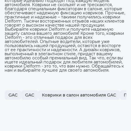
которые идеально подходят под каждую модель
автомобиля. Коврики не скользят и не трескаются,
благодаря специальным фиксаторам в салоне, которые
обеспечивают надежную фиксацию ковриков. Прочные,
практичные и надежные – такими получились коврики
Delform. Тысячи восторженных отзывов наших клиентов
говорят о высоком качестве нашей продукции.
Выбирайте коврики Delform и получите надежную
защиту салона вашего автомобиля! Кроме того, коврики
Delform - это отличный подарок для всех
автолюбителей. Опытные водители, которые уже
пользовались нашей продукцией, остаются в восторге
от ее практичности и надежности. А дизайн ковриков,
выполненный в элегантном стиле, придаст вашему
автомобилю особый премиальный вид. Так что, если вы
ищете идеальный подарок для любителя автомобилей,
коврики Delform - это то, что вам нужно. Обращайтесь к
нам и выбирайте лучшее для своего автомобиля.
GAC
GAC
Коврики в салон автомобиля GAC
По