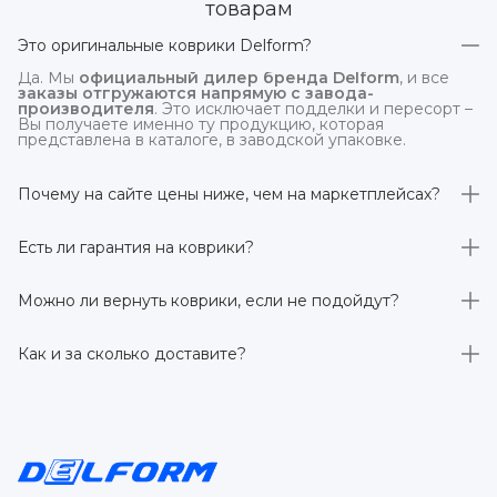
товарам
Это оригинальные коврики Delform?
Да. Мы
официальный дилер бренда Delform
, и все
заказы отгружаются напрямую с завода-
производителя
. Это исключает подделки и пересорт –
Вы получаете именно ту продукцию, которая
представлена в каталоге, в заводской упаковке.
Почему на сайте цены ниже, чем на маркетплейсах?
На
delform.shop
нет комиссий маркетплейсов
. Плюс
отгрузка идёт
напрямую со склада производителя
,
Есть ли гарантия на коврики?
без посредников.
Да, на все коврики действует гарантия 
производителя 3 года
. Если в течение этого срока
Можно ли вернуть коврики, если не подойдут?
обнаружится производственный дефект – заменим
товар или вернём деньги.
Да. По закону у Вас есть
7 дней на возврат товара
,
заказанного дистанционно,
без объяснения причин
–
Как и за сколько доставите?
при условии сохранения товарного вида. Если коврик не
подошёл – оформим возврат или обмен.
Бесплатно доставим
по всей России транспортными
компаниями (Яндекс Доставка, Ozon, и СДЭК). Сроки –
от 1 до 7 рабочих дней в зависимости от региона.
Отправляем в течение 1 рабочего дня после
оформления заказа.