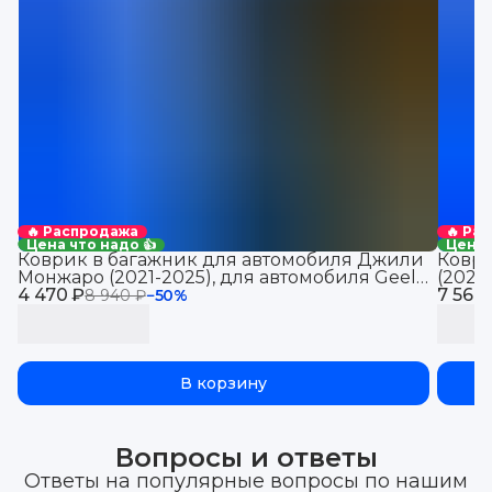
🔥 Распродажа
🔥 Ра
Цена что надо 👍
Цена 
Коврик в багажник для автомобиля Джили
Коври
Монжаро (2021-2025), для автомобиля Geely
(2021
4 470 ₽
Monjaro, EVA 3D
7 560
Jolio
8 940 ₽
−
50
%
В корзину
Вопросы и ответы
Ответы на популярные вопросы по нашим