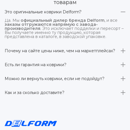
товарам
Это оригинальные коврики Delform?
Да. Мы
официальный дилер бренда Delform
, и все
заказы отгружаются напрямую с завода-
производителя
. Это исключает подделки и пересорт –
Вы получаете именно ту продукцию, которая
представлена в каталоге, в заводской упаковке.
Почему на сайте цены ниже, чем на маркетплейсах?
На
delform.shop
нет комиссий маркетплейсов
. Плюс
отгрузка идёт
напрямую со склада производителя
,
Есть ли гарантия на коврики?
без посредников.
Да, на все коврики действует гарантия 
производителя 3 года
. Если в течение этого срока
Можно ли вернуть коврики, если не подойдут?
обнаружится производственный дефект – заменим
товар или вернём деньги.
Да. По закону у Вас есть
7 дней на возврат товара
,
заказанного дистанционно,
без объяснения причин
–
Как и за сколько доставите?
при условии сохранения товарного вида. Если коврик не
подошёл – оформим возврат или обмен.
Бесплатно доставим
по всей России транспортными
компаниями (Яндекс Доставка, Ozon, и СДЭК). Сроки –
от 1 до 7 рабочих дней в зависимости от региона.
Отправляем в течение 1 рабочего дня после
оформления заказа.