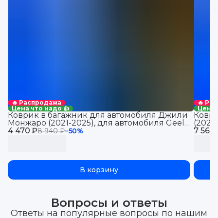
🔥 Распродажа
🔥 Ра
Цена что надо 👍
Цена 
Коврик в багажник для автомобиля Джили
Коври
Монжаро (2021-2025), для автомобиля Geely
(2021
4 470 ₽
Monjaro, EVA 3D
7 560
Jolio
8 940 ₽
−
50
%
В корзину
Вопросы и ответы
Ответы на популярные вопросы по нашим