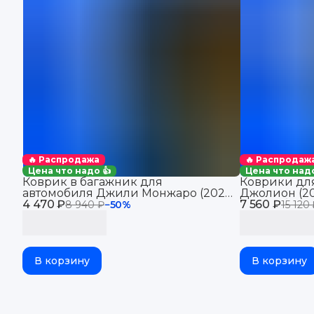
🔥 Распродажа
🔥 Распродаж
Цена что надо 👍
Цена что надо
Коврик в багажник для
Коврики для
автомобиля Джили Монжаро (2021-
Джолион (20
4 470 ₽
2025), для автомобиля Geely
7 560 ₽
автомобиля 
8 940 ₽
−
50
%
15 120
Monjaro, EVA 3D
В корзину
В корзину