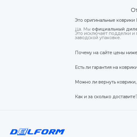
О
Это оригинальные коврики 
Да. Мы
официальный диле
Это исключает подделки и 
заводской упаковке.
Почему на сайте цены ниже
На
delform.shop
нет комис
посредников.
Есть ли гарантия на коврик
Да, на все коврики дейс
производственный дефект –
Можно ли вернуть коврики,
Да. По закону у Вас есть
7 
условии сохранения товарн
Как и за сколько доставите
Бесплатно доставим
по в
до 7 рабочих дней в зависи