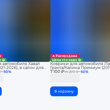
а
🔥 Распродажа
 👍
Цена что надо 👍
 автомобиля Хавал
Коврики для автомобиля Ла
21-2026), в салон для
Гранта/Калина Премиум (201
Haval Jolion 2WD
7 100 ₽
2026), Датсун Ми-До/Он-До 
 ₽
−
50
%
14 200 ₽
−
50
%
В корзину