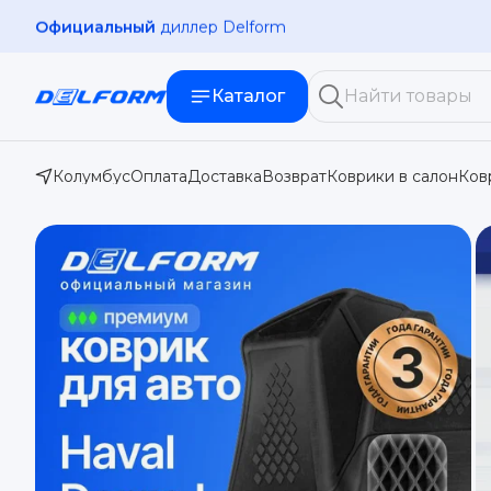
Официальный
диллер Delform
Каталог
Колумбус
Оплата
Доставка
Возврат
Коврики в салон
Ков