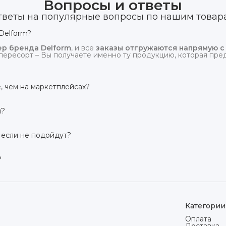
Вопросы и ответы
тветы на популярные вопросы по нашим товар
Delform?
р бренда Delform
, и все
заказы отгружаются напрямую с
пересорт – Вы получаете именно ту продукцию, которая предс
, чем на маркетплейсах?
сий маркетплейсов
. Плюс отгрузка идёт
напрямую со скл
и?
твует гарантия производителя 3 года
. Если в течение это
 заменим товар или вернём деньги.
 если не подойдут?
дней на возврат товара
, заказанного дистанционно,
без об
ого вида. Если коврик не подошёл – оформим возврат или об
?
сей России транспортными компаниями (Яндекс Доставка, Ozo
мости от региона. Отправляем в течение 1 рабочего дня пос
Категории
Оплата