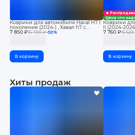
🔥 Распродаж
Цена что надо
Коврики для автомобиля Haval Н7 I
Коврики для
поколение (2024-) , Хавал h7 с
II (2024-2026
7 850 ₽
бортиками, эва, eva
7 760 ₽
бортиками, э
15 700 ₽
−
50
%
15 520
В корзину
В корзину
Хиты продаж