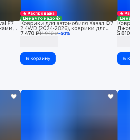
🔥 Распродажа
🔥 Распр
Цена что надо 👍
Цена что
al F7
Коврики для автомобиля Хавал Ф7
Коврики
иками,
2 4WD (2024-2026), коврики для
Джолион 
7 470 ₽
автомобиля Haval F7 2 поколение
5 810 ₽
14 940 ₽
−
50
%
11
полный привод 4WD
В корзину
В корз