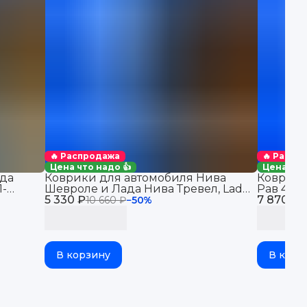
🔥 Распродажа
🔥 Распр
Цена что надо 👍
Цена что
да
Коврики для автомобиля Нива
Коврики
1-
Шевроле и Лада Нива Тревел, Lada
Рав 4 (2
в салон
5 330 ₽
Niva Travel & Chevrolet Niva
7 870 ₽
автомоби
10 660 ₽
−
50
%
1
бортикам
В корзину
В корз