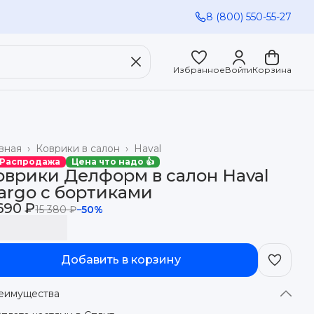
8 (800) 550-55-27
Избранное
Войти
Корзина
вная
›
Коврики в салон
›
Haval
 Распродажа
Цена что надо 👍
оврики Делформ в салон Haval
argo с бортиками
690 ₽
15 380 ₽
−
50
%
Добавить в корзину
еимущества