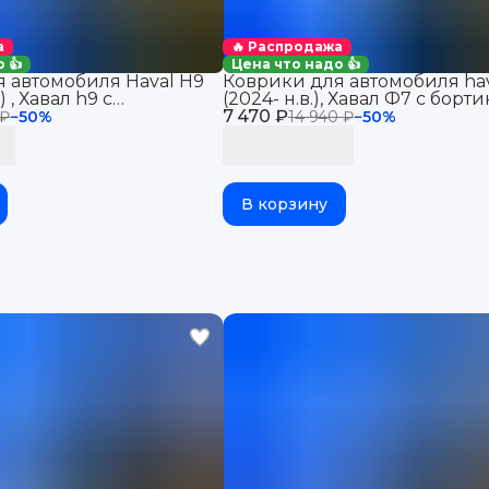
а
🔥 Распродажа
 👍
Цена что надо 👍
 автомобиля Haval H9
Коврики для автомобиля hav
) , Хавал h9 с
(2024- н.в.), Хавал Ф7 с борт
ва, eva
7 470 ₽
эва, eva
 ₽
−
50
%
14 940 ₽
−
50
%
В корзину