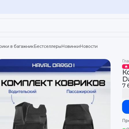
рики в багажник
Бестселлеры
Новинки
Новости
Гла
🔥
К
D
7 
Пр