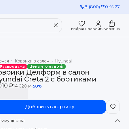
8 (800) 550-55-27
Избранное
Войти
Корзина
вная
›
Коврики в салон
›
Hyundai
 Распродажа
Цена что надо 👍
оврики Делформ в салон
yundai Creta 2 с бортиками
010 ₽
14 020 ₽
−
50
%
Добавить в корзину
еимущества