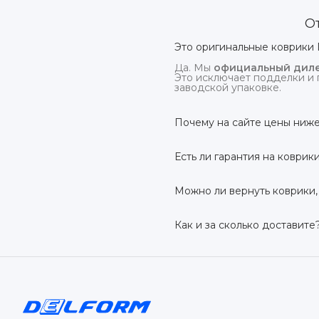
О
Это оригинальные коврики 
Да. Мы
официальный диле
Это исключает подделки и 
заводской упаковке.
Почему на сайте цены ниже
На
delform.shop
нет комис
посредников.
Есть ли гарантия на коврик
Да, на все коврики дейс
производственный дефект –
Можно ли вернуть коврики,
Да. По закону у Вас есть
7 
условии сохранения товарн
Как и за сколько доставите
Бесплатно доставим
по в
до 7 рабочих дней в зависи