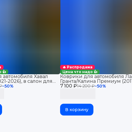
а
🔥 Распродажа
 👍
Цена что надо 👍
 автомобиля Хавал
Коврики для автомобиля Ла
21-2026), в салон для
Гранта/Калина Премиум (201
Haval Jolion 2WD
7 100 ₽
2026), Датсун Ми-До/Он-До 
 ₽
−
50
%
14 200 ₽
−
50
%
В корзину