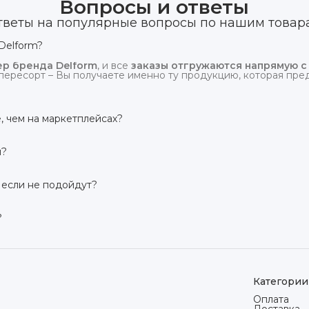
Вопросы и ответы
тветы на популярные вопросы по нашим товар
Delform?
р бренда Delform
, и все
заказы отгружаются напрямую с
пересорт – Вы получаете именно ту продукцию, которая предс
, чем на маркетплейсах?
сий маркетплейсов
. Плюс отгрузка идёт
напрямую со скл
и?
твует гарантия производителя 3 года
. Если в течение это
 заменим товар или вернём деньги.
 если не подойдут?
дней на возврат товара
, заказанного дистанционно,
без об
ого вида. Если коврик не подошёл – оформим возврат или об
?
сей России транспортными компаниями (Яндекс Доставка, Ozo
мости от региона. Отправляем в течение 1 рабочего дня пос
Категории
Оплата