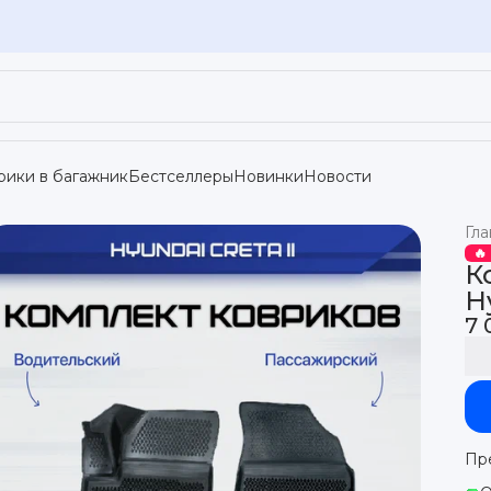
рики в багажник
Бестселлеры
Новинки
Новости
Гла
🔥
К
H
7 
Пр