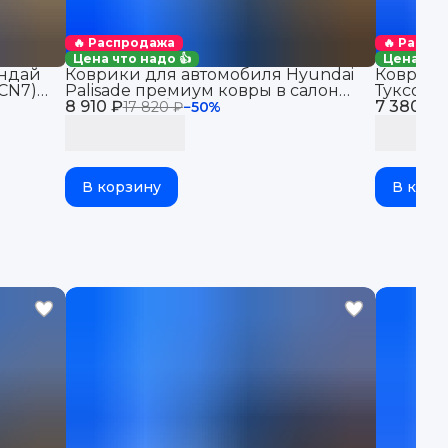
🔥 Распродажа
🔥 Распр
Цена что надо 👍
Цена что
ендай
Коврики для автомобиля Hyundai
Коврики
(CN7)
Palisade премиум ковры в салон
Туксон 4
") в
8 910 ₽
для автомобиля Хендай Палисад с
7 380 ₽
Hyundai 
17 820 ₽
−
50
%
1
бортиками, эва, eva, эво
бортикам
В корзину
В корз