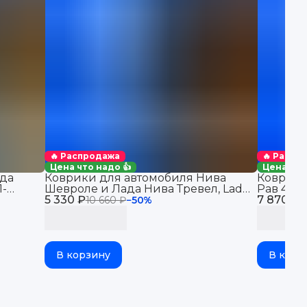
🔥 Распродажа
🔥 Распр
Цена что надо 👍
Цена что
да
Коврики для автомобиля Нива
Коврики
1-
Шевроле и Лада Нива Тревел, Lada
Рав 4 (2
в салон
5 330 ₽
Niva Travel & Chevrolet Niva
7 870 ₽
автомоби
10 660 ₽
−
50
%
1
бортикам
В корзину
В корз