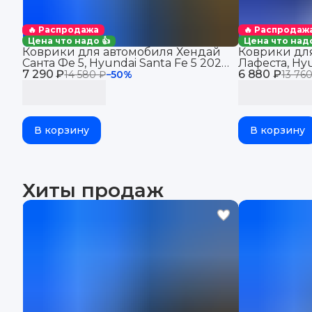
🔥 Распродажа
🔥 Распродаж
Цена что надо 👍
Цена что надо
Коврики для автомобиля Хендай
Коврики дл
Санта Фе 5, Hyundai Santa Fe 5 2023-
Лафеста, Hy
7 290 ₽
н. в.
6 880 ₽
("EVA 3D") в
14 580 ₽
−
50
%
13 760
eva
В корзину
В корзину
Хиты продаж