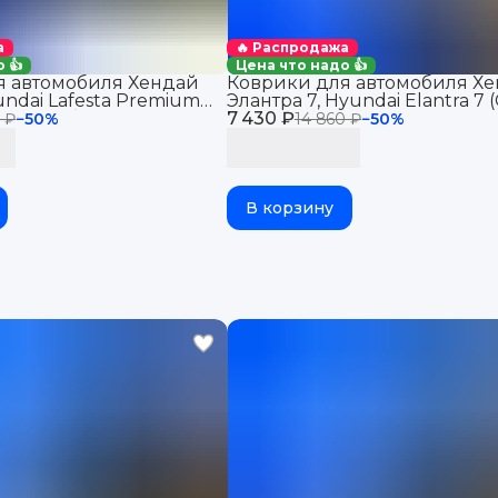
а
🔥 Распродажа
 👍
Цена что надо 👍
я автомобиля Хендай
Коврики для автомобиля Х
undai Lafesta Premium
Элантра 7, Hyundai Elantra 7 
 cалон с бортиками, эва,
7 430 ₽
(2023-2026) Premium ("EVA 3D
 ₽
−
50
%
14 860 ₽
−
50
%
cалон с бортиками, эва, eva
В корзину