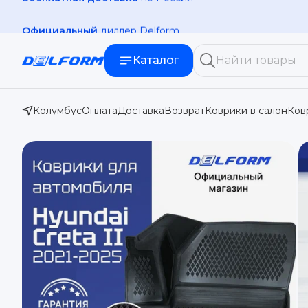
Официальный
диллер Delform
Каталог
Колумбус
Оплата
Доставка
Возврат
Коврики в салон
Ков