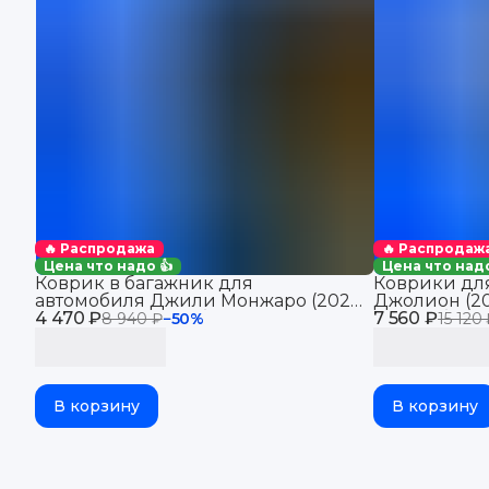
🔥 Распродажа
🔥 Распродаж
Цена что надо 👍
Цена что надо
Коврик в багажник для
Коврики для
автомобиля Джили Монжаро (2021-
Джолион (20
4 470 ₽
2025), для автомобиля Geely
7 560 ₽
автомобиля 
8 940 ₽
−
50
%
15 120
Monjaro, EVA 3D
В корзину
В корзину