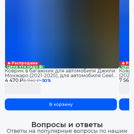
🔥 Распродажа
🔥 Ра
Цена что надо 👍
Цена 
Коврик в багажник для автомобиля Джили
Коври
Монжаро (2021-2025), для автомобиля Geely
(2021
4 470 ₽
Monjaro, EVA 3D
7 560
Jolio
8 940 ₽
−
50
%
В корзину
Вопросы и ответы
Ответы на популярные вопросы по нашим