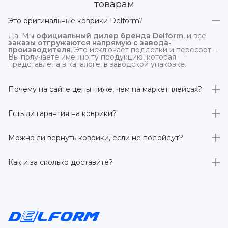
товарам
Это оригинальные коврики Delform?
Да. Мы
официальный дилер бренда Delform
, и все
заказы отгружаются напрямую с завода-
производителя
. Это исключает подделки и пересорт –
Вы получаете именно ту продукцию, которая
представлена в каталоге, в заводской упаковке.
Почему на сайте цены ниже, чем на маркетплейсах?
На
delform.shop
нет комиссий маркетплейсов
. Плюс
отгрузка идёт
напрямую со склада производителя
,
Есть ли гарантия на коврики?
без посредников.
Да, на все коврики действует гарантия 
производителя 3 года
. Если в течение этого срока
Можно ли вернуть коврики, если не подойдут?
обнаружится производственный дефект – заменим
товар или вернём деньги.
Да. По закону у Вас есть
7 дней на возврат товара
,
заказанного дистанционно,
без объяснения причин
–
Как и за сколько доставите?
при условии сохранения товарного вида. Если коврик не
подошёл – оформим возврат или обмен.
Бесплатно доставим
по всей России транспортными
компаниями (Яндекс Доставка, Ozon, и СДЭК). Сроки –
от 1 до 7 рабочих дней в зависимости от региона.
Отправляем в течение 1 рабочего дня после
оформления заказа.