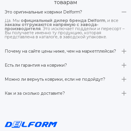
товарам
Это оригинальные коврики Delform?
Да. Мы
официальный дилер бренда Delform
, и все
заказы отгружаются напрямую с завода-
производителя
. Это исключает подделки и пересорт –
Вы получаете именно ту продукцию, которая
представлена в каталоге, в заводской упаковке.
Почему на сайте цены ниже, чем на маркетплейсах?
На
delform.shop
нет комиссий маркетплейсов
. Плюс
отгрузка идёт
напрямую со склада производителя
,
Есть ли гарантия на коврики?
без посредников.
Да, на все коврики действует гарантия 
производителя 3 года
. Если в течение этого срока
Можно ли вернуть коврики, если не подойдут?
обнаружится производственный дефект – заменим
товар или вернём деньги.
Да. По закону у Вас есть
7 дней на возврат товара
,
заказанного дистанционно,
без объяснения причин
–
Как и за сколько доставите?
при условии сохранения товарного вида. Если коврик не
подошёл – оформим возврат или обмен.
Бесплатно доставим
по всей России транспортными
компаниями (Яндекс Доставка, Ozon, и СДЭК). Сроки –
от 1 до 7 рабочих дней в зависимости от региона.
Отправляем в течение 1 рабочего дня после
оформления заказа.