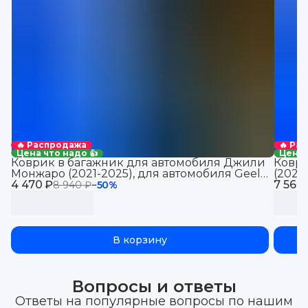
🔥 Распродажа
🔥 Ра
Цена что надо 👍
Цена 
Коврик в багажник для автомобиля Джили
Коври
Монжаро (2021-2025), для автомобиля Geely
(2021
4 470 ₽
Monjaro, EVA 3D
7 560
Jolio
8 940 ₽
−
50
%
В корзину
Вопросы и ответы
Ответы на популярные вопросы по нашим