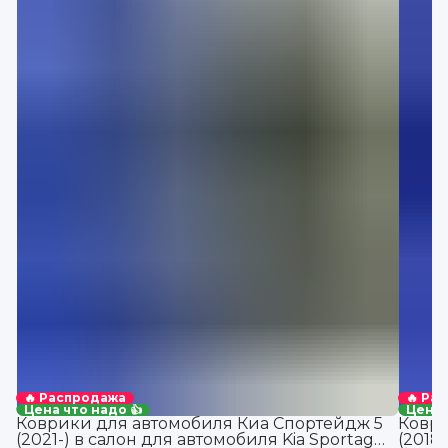
🔥 Распродажа
🔥 Ра
Цена что надо 👍
Цена 
Коврики для автомобиля Киа Спортейдж 5
Коври
(2021-) в салон для автомобиля Kia Sportage
(2018-