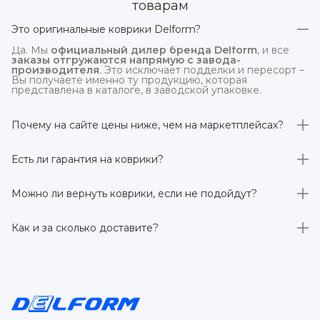
товарам
Это оригинальные коврики Delform?
Да. Мы
официальный дилер бренда Delform
, и все
заказы отгружаются напрямую с завода-
производителя
. Это исключает подделки и пересорт –
Вы получаете именно ту продукцию, которая
представлена в каталоге, в заводской упаковке.
Почему на сайте цены ниже, чем на маркетплейсах?
На
delform.shop
нет комиссий маркетплейсов
. Плюс
отгрузка идёт
напрямую со склада производителя
,
Есть ли гарантия на коврики?
без посредников.
Да, на все коврики действует гарантия 
производителя 3 года
. Если в течение этого срока
Можно ли вернуть коврики, если не подойдут?
обнаружится производственный дефект – заменим
товар или вернём деньги.
Да. По закону у Вас есть
7 дней на возврат товара
,
заказанного дистанционно,
без объяснения причин
–
Как и за сколько доставите?
при условии сохранения товарного вида. Если коврик не
подошёл – оформим возврат или обмен.
Бесплатно доставим
по всей России транспортными
компаниями (Яндекс Доставка, Ozon, и СДЭК). Сроки –
от 1 до 7 рабочих дней в зависимости от региона.
Отправляем в течение 1 рабочего дня после
оформления заказа.