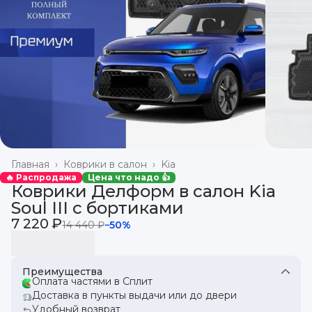
Главная
›
Коврики в салон
›
Kia
🔥 Распродажа
Цена что надо 👍
Коврики Делформ в салон Kia
Soul III с бортиками
7 220 ₽
14 440 ₽
−
50
%
Преимущества
Оплата частями в Сплит
Доставка в пункты выдачи или до двери
Удобный возврат