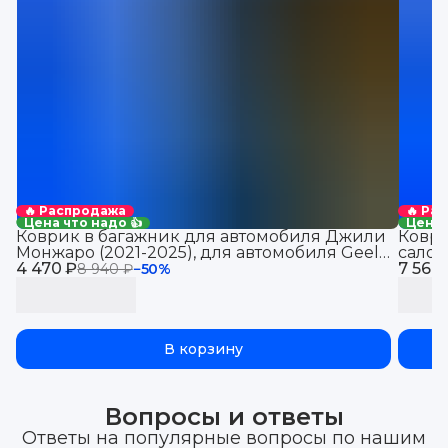
🔥 Распродажа
🔥 Ра
Цена что надо 👍
Цена 
Коврик в багажник для автомобиля Джили
Коври
Монжаро (2021-2025), для автомобиля Geely
салон
4 470 ₽
Monjaro, EVA 3D
7 560
8 940 ₽
−
50
%
В корзину
Вопросы и ответы
Ответы на популярные вопросы по нашим