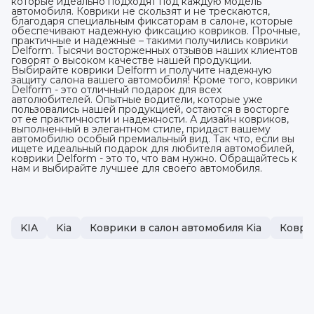
которые идеально подходят под каждую модель
автомобиля. Коврики не скользят и не трескаются,
благодаря специальным фиксаторам в салоне, которые
обеспечивают надежную фиксацию ковриков. Прочные,
практичные и надежные – такими получились коврики
Delform. Тысячи восторженных отзывов наших клиентов
говорят о высоком качестве нашей продукции.
Выбирайте коврики Delform и получите надежную
защиту салона вашего автомобиля! Кроме того, коврики
Delform - это отличный подарок для всех
автолюбителей. Опытные водители, которые уже
пользовались нашей продукцией, остаются в восторге
от ее практичности и надежности. А дизайн ковриков,
выполненный в элегантном стиле, придаст вашему
автомобилю особый премиальный вид. Так что, если вы
ищете идеальный подарок для любителя автомобилей,
коврики Delform - это то, что вам нужно. Обращайтесь к
нам и выбирайте лучшее для своего автомобиля.
KIA
Kia
Коврики в салон автомобиля Kia
Коври