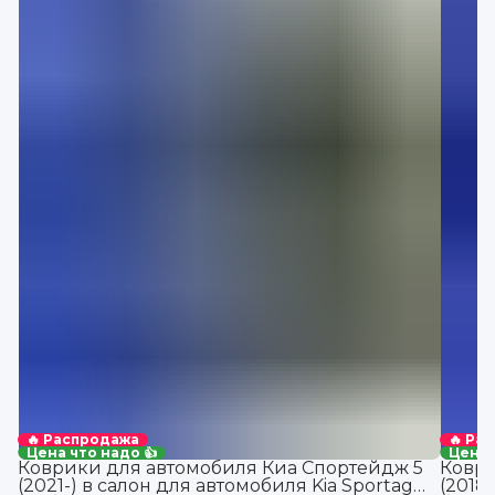
🔥 Распродажа
🔥 Ра
Цена что надо 👍
Цена 
Коврики для автомобиля Киа Спортейдж 5
Коври
(2021-) в салон для автомобиля Kia Sportage
(2018-