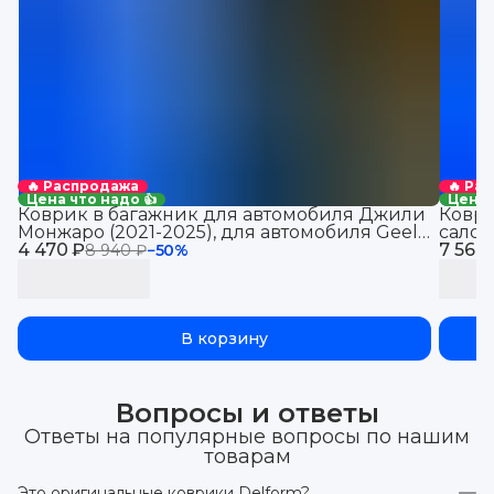
🔥 Распродажа
🔥 Ра
Цена что надо 👍
Цена 
Коврик в багажник для автомобиля Джили
Коври
Монжаро (2021-2025), для автомобиля Geely
салон
4 470 ₽
Monjaro, EVA 3D
7 560
8 940 ₽
−
50
%
В корзину
Вопросы и ответы
Ответы на популярные вопросы по нашим
товарам
Это оригинальные коврики Delform?