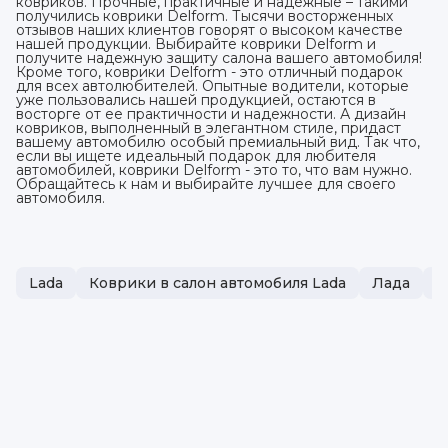
ковриков. Прочные, практичные и надежные – такими
получились коврики Delform. Тысячи восторженных
отзывов наших клиентов говорят о высоком качестве
нашей продукции. Выбирайте коврики Delform и
получите надежную защиту салона вашего автомобиля!
Кроме того, коврики Delform - это отличный подарок
для всех автолюбителей. Опытные водители, которые
уже пользовались нашей продукцией, остаются в
восторге от ее практичности и надежности. А дизайн
ковриков, выполненный в элегантном стиле, придаст
вашему автомобилю особый премиальный вид. Так что,
если вы ищете идеальный подарок для любителя
автомобилей, коврики Delform - это то, что вам нужно.
Обращайтесь к нам и выбирайте лучшее для своего
автомобиля.
Lada
Коврики в салон автомобиля Lada
Лада
Э