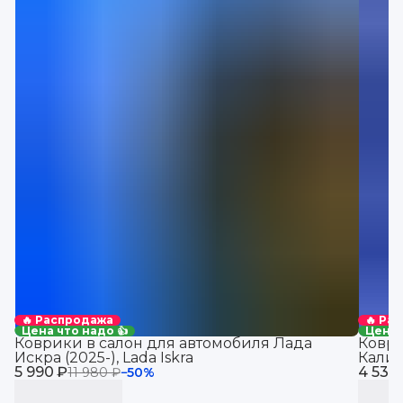
🔥 Распродажа
🔥 Ра
Цена что надо 👍
Цена 
Коврики в салон для автомобиля Лада
Коври
Искра (2025-), Lada Iskra
Калин
5 990 ₽
4 530
машин
11 980 ₽
−
50
%