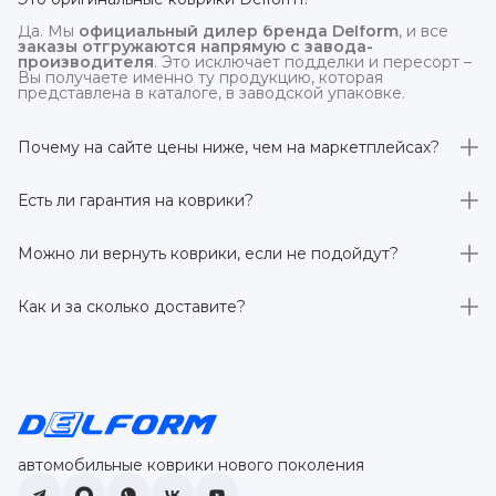
Да. Мы
официальный дилер бренда Delform
, и все
заказы отгружаются напрямую с завода-
производителя
. Это исключает подделки и пересорт –
Вы получаете именно ту продукцию, которая
представлена в каталоге, в заводской упаковке.
Почему на сайте цены ниже, чем на маркетплейсах?
На
delform.shop
нет комиссий маркетплейсов
. Плюс
отгрузка идёт
напрямую со склада производителя
,
Есть ли гарантия на коврики?
без посредников.
Да, на все коврики действует гарантия 
производителя 3 года
. Если в течение этого срока
Можно ли вернуть коврики, если не подойдут?
обнаружится производственный дефект – заменим
товар или вернём деньги.
Да. По закону у Вас есть
7 дней на возврат товара
,
заказанного дистанционно,
без объяснения причин
–
Как и за сколько доставите?
при условии сохранения товарного вида. Если коврик не
подошёл – оформим возврат или обмен.
Бесплатно доставим
по всей России транспортными
компаниями (Яндекс Доставка, Ozon, и СДЭК). Сроки –
от 1 до 7 рабочих дней в зависимости от региона.
Отправляем в течение 1 рабочего дня после
оформления заказа.
автомобильные коврики нового поколения