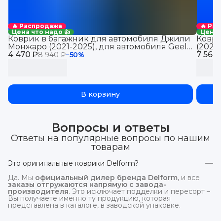
🔥 Распродажа
🔥 Ра
Цена что надо 👍
Цена 
Коврик в багажник для автомобиля Джили
Коври
Монжаро (2021-2025), для автомобиля Geely
(2021
4 470 ₽
Monjaro, EVA 3D
7 560
Jolio
8 940 ₽
−
50
%
В корзину
Вопросы и ответы
Ответы на популярные вопросы по нашим
товарам
Это оригинальные коврики Delform?
Да. Мы
официальный дилер бренда Delform
, и все
заказы отгружаются напрямую с завода-
производителя
. Это исключает подделки и пересорт –
Вы получаете именно ту продукцию, которая
представлена в каталоге, в заводской упаковке.