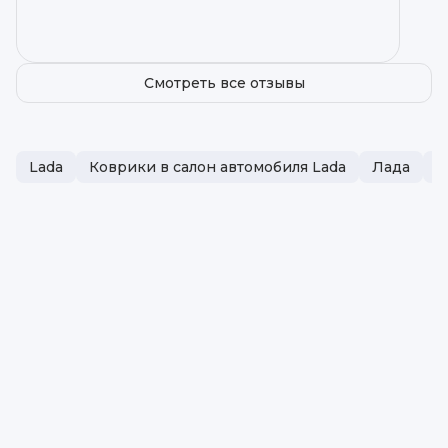
уровне.
Смотреть все отзывы
Lada
Коврики в салон автомобиля Lada
Лада
П