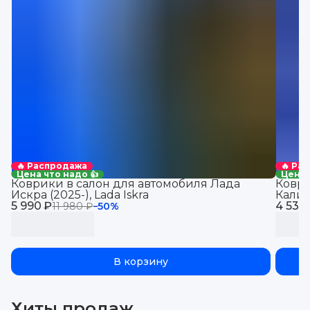
🔥 Распродажа
🔥 Ра
Цена что надо 👍
Цена 
Коврики в салон для автомобиля Лада
Коври
Искра (2025-), Lada Iskra
Калин
5 990 ₽
4 530
машин
11 980 ₽
−
50
%
В корзину
Хиты продаж