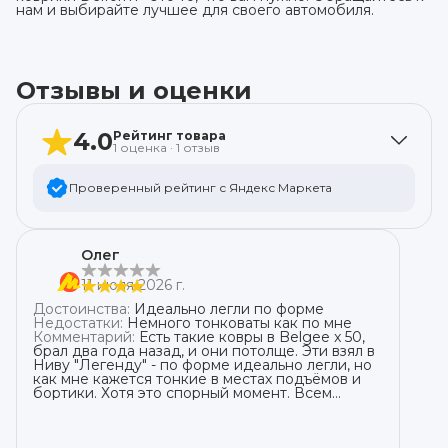
нам и выбирайте лучшее для своего автомобиля.
Отзывы и оценки
4.0
Рейтинг товара
1
оценка
·
1
отзыв
Проверенный рейтинг с Яндекс Маркета
5
звёзд
0
Олег
4
звезды
1
11 июля 2026 г.
3
звезды
0
Достоинства
:
Идеально легли по форме
2
звезды
0
Недостатки
:
Немного тонковаты как по мне
Комментарий
:
Есть такие ковры в Belgee x 50,
1
звезда
0
брал два года назад, и они потолще. Эти взял в
Ниву "Легенду" - по форме идеально легли, но
как мне кажется тонкие в местах подъёмов и
бортики. Хотя это спорный момент. Всем
советую. Материал - резина подобный пластик.
На Beelge пользуюсь уже два года - всем
доволен. Думаю что эти себя покажут тоже на