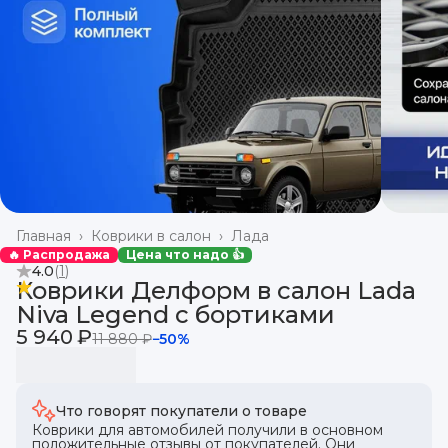
Главная
›
Коврики в салон
›
Лада
🔥 Распродажа
Цена что надо 👍
4.0
(
1
)
Коврики Делформ в салон Lada
Niva Legend с бортиками
5 940 ₽
11 880 ₽
−
50
%
Что говорят покупатели о товаре
Коврики для автомобилей получили в основном
положительные отзывы от покупателей. Они