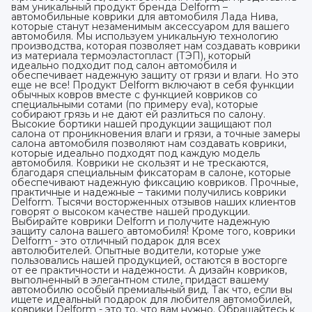
вам уникальный продукт бренда Delform –
автомобильные коврики для автомобиля Лада Нива,
которые станут незаменимым аксессуаром для вашего
автомобиля. Мы используем уникальную технологию
производства, которая позволяет нам создавать коврики
из материала термоэластопласт (ТЭП), который
идеально подходит под салон автомобиля и
обеспечивает надежную защиту от грязи и влаги. Но это
еще не все! Продукт Delform включают в себя функции
обычных ковров вместе с функцией ковриков со
специальными сотами (по примеру eva), которые
собирают грязь и не дают ей разлиться по салону.
Высокие бортики нашей продукции защищают пол
салона от проникновения влаги и грязи, а точные замеры
салона автомобиля позволяют нам создавать коврики,
которые идеально подходят под каждую модель
автомобиля. Коврики не скользят и не трескаются,
благодаря специальным фиксаторам в салоне, которые
обеспечивают надежную фиксацию ковриков. Прочные,
практичные и надежные – такими получились коврики
Delform. Тысячи восторженных отзывов наших клиентов
говорят о высоком качестве нашей продукции.
Выбирайте коврики Delform и получите надежную
защиту салона вашего автомобиля! Кроме того, коврики
Delform - это отличный подарок для всех
автолюбителей. Опытные водители, которые уже
пользовались нашей продукцией, остаются в восторге
от ее практичности и надежности. А дизайн ковриков,
выполненный в элегантном стиле, придаст вашему
автомобилю особый премиальный вид. Так что, если вы
ищете идеальный подарок для любителя автомобилей,
коврики Delform - это то, что вам нужно. Обращайтесь к