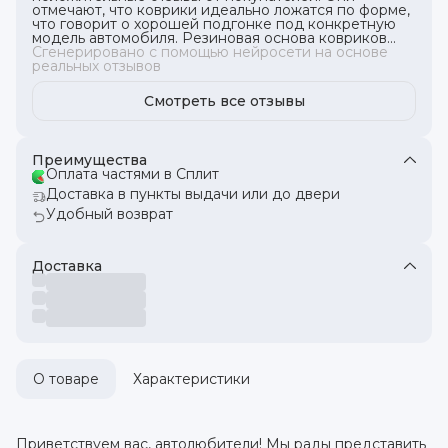
отмечают, что коврики идеально ложатся по форме,
что говорит о хорошей подгонке под конкретную
модель автомобиля. Резиновая основа ковриков
обеспечивает надежное крепление и устойчивость
Сгенерировано с помощью нейросети на основе
к влаге и грязи. В целом, эти коврики подходят для
реальных отзывов
различных моделей автомобилей и обеспечивают
надежную защиту.
Смотреть все отзывы
Преимущества
Оплата частями в Сплит
Доставка в пункты выдачи или до двери
Удобный возврат
Доставка
О товаре
Характеристики
Приветствуем вас, автолюбители! Мы рады представить