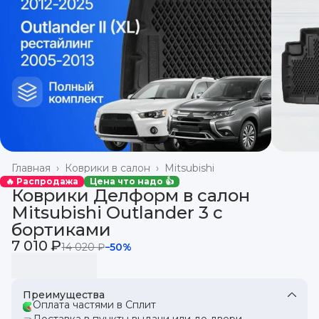
Главная
›
Коврики в салон
›
Mitsubishi
🔥 Распродажа
Цена что надо 👍
Коврики Делформ в салон
Mitsubishi Outlander 3 с
бортиками
7 010 ₽
14 020 ₽
−
50
%
Преимущества
Оплата частями в Сплит
Доставка в пункты выдачи или до двери