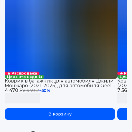
🔥 Распродажа
🔥 Ра
Цена что надо 👍
Цена 
Коврик в багажник для автомобиля Джили
Коври
Монжаро (2021-2025), для автомобиля Geely
(2021
4 470 ₽
Monjaro, EVA 3D
7 560
Jolio
8 940 ₽
−
50
%
В корзину