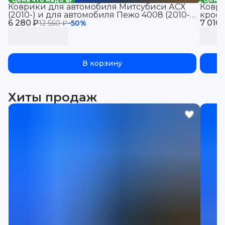
Коврики для автомобиля Митсубиси АСХ
Коври
(2010-) и для автомобиля Пежо 4008 (2010-
кросс
6 280 ₽
17) Mitsubishi & Peugeot с бортиками, эва,
7 010 
салон
12 560 ₽
−
50
%
eva
эва, e
В корзину
Хиты продаж