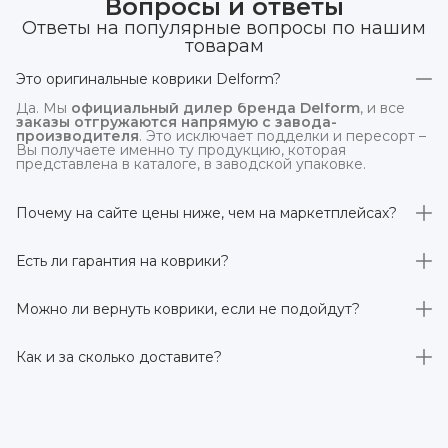
Вопросы и ответы
Ответы на популярные вопросы по нашим
товарам
Это оригинальные коврики Delform?
Да. Мы
официальный дилер бренда Delform
, и все
заказы отгружаются напрямую с завода-
производителя
. Это исключает подделки и пересорт –
Вы получаете именно ту продукцию, которая
представлена в каталоге, в заводской упаковке.
Почему на сайте цены ниже, чем на маркетплейсах?
На
delform.shop
нет комиссий маркетплейсов
. Плюс
отгрузка идёт
напрямую со склада производителя
,
Есть ли гарантия на коврики?
без посредников.
Да, на все коврики действует гарантия 
производителя 3 года
. Если в течение этого срока
Можно ли вернуть коврики, если не подойдут?
обнаружится производственный дефект – заменим
товар или вернём деньги.
Да. По закону у Вас есть
7 дней на возврат товара
,
заказанного дистанционно,
без объяснения причин
–
Как и за сколько доставите?
при условии сохранения товарного вида. Если коврик не
подошёл – оформим возврат или обмен.
Бесплатно доставим
по всей России транспортными
компаниями (Яндекс Доставка, Ozon, и СДЭК). Сроки –
от 1 до 7 рабочих дней в зависимости от региона.
Отправляем в течение 1 рабочего дня после
оформления заказа.