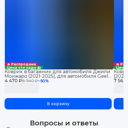
🔥 Распродажа
🔥 Ра
Цена что надо 👍
Цена 
Коврик в багажник для автомобиля Джили
Коври
Монжаро (2021-2025), для автомобиля Geely
(2021
4 470 ₽
Monjaro, EVA 3D
7 560
Jolio
8 940 ₽
−
50
%
В корзину
Вопросы и ответы