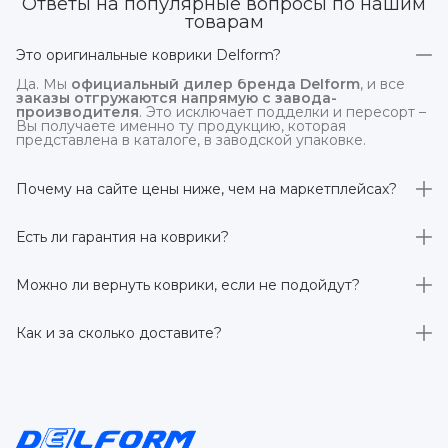
Ответы на популярные вопросы по нашим
товарам
Это оригинальные коврики Delform?
Да. Мы
официальный дилер бренда Delform
, и все
заказы отгружаются напрямую с завода-
производителя
. Это исключает подделки и пересорт –
Вы получаете именно ту продукцию, которая
представлена в каталоге, в заводской упаковке.
Почему на сайте цены ниже, чем на маркетплейсах?
На
delform.shop
нет комиссий маркетплейсов
. Плюс
отгрузка идёт
напрямую со склада производителя
,
Есть ли гарантия на коврики?
без посредников.
Да, на все коврики действует гарантия 
производителя 3 года
. Если в течение этого срока
Можно ли вернуть коврики, если не подойдут?
обнаружится производственный дефект – заменим
товар или вернём деньги.
Да. По закону у Вас есть
7 дней на возврат товара
,
заказанного дистанционно,
без объяснения причин
–
Как и за сколько доставите?
при условии сохранения товарного вида. Если коврик не
подошёл – оформим возврат или обмен.
Бесплатно доставим
по всей России транспортными
компаниями (Яндекс Доставка, Ozon, и СДЭК). Сроки –
от 1 до 7 рабочих дней в зависимости от региона.
Отправляем в течение 1 рабочего дня после
оформления заказа.