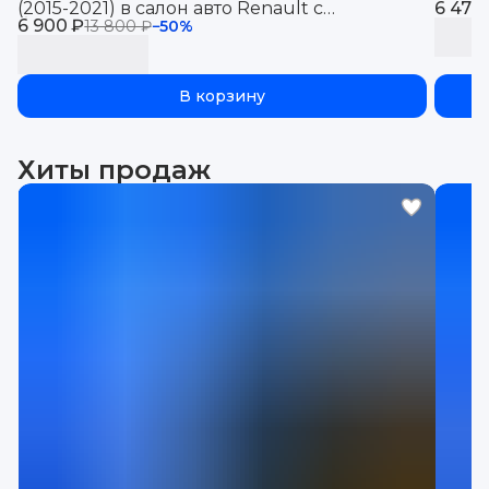
(2015-2021) в салон авто Renault с
6 470
6 900 ₽
бортиками, эва, eva
13 800 ₽
−
50
%
В корзину
Хиты продаж