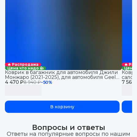
🔥 Распродажа
🔥 Ра
Цена что надо 👍
Цена 
Коврик в багажник для автомобиля Джили
Коври
Монжаро (2021-2025), для автомобиля Geely
салон
4 470 ₽
Monjaro, EVA 3D
7 560
8 940 ₽
−
50
%
В корзину
Вопросы и ответы
Ответы на популярные вопросы по нашим