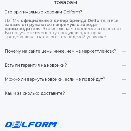
товарам
Это оригинальные коврики Delform?
Да. Мы
официальный дилер бренда Delform
, и все
заказы отгружаются напрямую с завода-
производителя
. Это исключает подделки и пересорт –
Вы получаете именно ту продукцию, которая
представлена в каталоге, в заводской упаковке.
Почему на сайте цены ниже, чем на маркетплейсах?
На
delform.shop
нет комиссий маркетплейсов
. Плюс
отгрузка идёт
напрямую со склада производителя
,
Есть ли гарантия на коврики?
без посредников.
Да, на все коврики действует гарантия 
производителя 3 года
. Если в течение этого срока
Можно ли вернуть коврики, если не подойдут?
обнаружится производственный дефект – заменим
товар или вернём деньги.
Да. По закону у Вас есть
7 дней на возврат товара
,
заказанного дистанционно,
без объяснения причин
–
Как и за сколько доставите?
при условии сохранения товарного вида. Если коврик не
подошёл – оформим возврат или обмен.
Бесплатно доставим
по всей России транспортными
компаниями (Яндекс Доставка, Ozon, и СДЭК). Сроки –
от 1 до 7 рабочих дней в зависимости от региона.
Отправляем в течение 1 рабочего дня после
оформления заказа.