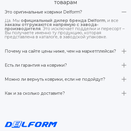
товарам
Это оригинальные коврики Delform?
Да. Мы
официальный дилер бренда Delform
, и все
заказы отгружаются напрямую с завода-
производителя
. Это исключает подделки и пересорт –
Вы получаете именно ту продукцию, которая
представлена в каталоге, в заводской упаковке.
Почему на сайте цены ниже, чем на маркетплейсах?
На
delform.shop
нет комиссий маркетплейсов
. Плюс
отгрузка идёт
напрямую со склада производителя
,
Есть ли гарантия на коврики?
без посредников.
Да, на все коврики действует гарантия 
производителя 3 года
. Если в течение этого срока
Можно ли вернуть коврики, если не подойдут?
обнаружится производственный дефект – заменим
товар или вернём деньги.
Да. По закону у Вас есть
7 дней на возврат товара
,
заказанного дистанционно,
без объяснения причин
–
Как и за сколько доставите?
при условии сохранения товарного вида. Если коврик не
подошёл – оформим возврат или обмен.
Бесплатно доставим
по всей России транспортными
компаниями (Яндекс Доставка, Ozon, и СДЭК). Сроки –
от 1 до 7 рабочих дней в зависимости от региона.
Отправляем в течение 1 рабочего дня после
оформления заказа.