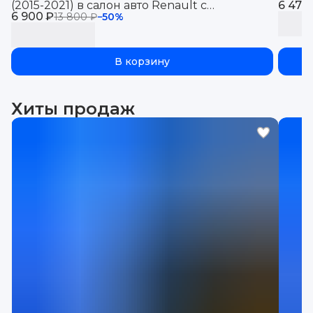
(2015-2021) в салон авто Renault с
6 470
6 900 ₽
бортиками, эва, eva
13 800 ₽
−
50
%
В корзину
Хиты продаж