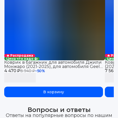
🔥 Распродажа
🔥 Ра
Цена что надо 👍
Цена 
Коврик в багажник для автомобиля Джили
Коври
Монжаро (2021-2025), для автомобиля Geely
(2021
4 470 ₽
Monjaro, EVA 3D
7 560
Jolio
8 940 ₽
−
50
%
В корзину
Вопросы и ответы
Ответы на популярные вопросы по нашим