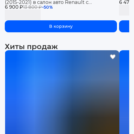
(2015-2021) в салон авто Renault с
6 470
6 900 ₽
бортиками, эва, eva
13 800 ₽
−
50
%
В корзину
Хиты продаж