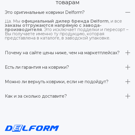
товарам
Это оригинальные коврики Delform?
Да. Мы
официальный дилер бренда Delform
, и все
заказы отгружаются напрямую с завода-
производителя
. Это исключает подделки и пересорт –
Вы получаете именно ту продукцию, которая
представлена в каталоге, в заводской упаковке.
Почему на сайте цены ниже, чем на маркетплейсах?
На
delform.shop
нет комиссий маркетплейсов
. Плюс
отгрузка идёт
напрямую со склада производителя
,
Есть ли гарантия на коврики?
без посредников.
Да, на все коврики действует гарантия 
производителя 3 года
. Если в течение этого срока
Можно ли вернуть коврики, если не подойдут?
обнаружится производственный дефект – заменим
товар или вернём деньги.
Да. По закону у Вас есть
7 дней на возврат товара
,
заказанного дистанционно,
без объяснения причин
–
Как и за сколько доставите?
при условии сохранения товарного вида. Если коврик не
подошёл – оформим возврат или обмен.
Бесплатно доставим
по всей России транспортными
компаниями (Яндекс Доставка, Ozon, и СДЭК). Сроки –
от 1 до 7 рабочих дней в зависимости от региона.
Отправляем в течение 1 рабочего дня после
оформления заказа.