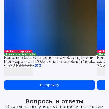
🔥 Распродажа
🔥 Ра
Цена что надо 👍
Цена 
Коврик в багажник для автомобиля Джили
Коври
Монжаро (2021-2025), для автомобиля Geely
салон
4 470 ₽
Monjaro, EVA 3D
7 560
8 940 ₽
−
50
%
В корзину
Вопросы и ответы
Ответы на популярные вопросы по нашим