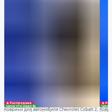
🔥 Распродажа
🔥 Ра
Цена что надо 👍
Цена 
Коврики для автомобиля Chevrolet Cobalt 2,
Коври