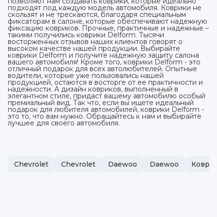
позволяют нам создавать коврики, которые идеально
подходят под каждую модель автомобиля. Коврики не
скользят и не трескаются, благодаря специальным
фиксаторам в салоне, которые обеспечивают надежную
фиксацию ковриков. Прочные, практичные и надежные –
такими получились коврики Delform. Тысячи
восторженных отзывов наших клиентов говорят о
высоком качестве нашей продукции. Выбирайте
коврики Delform и получите надежную защиту салона
вашего автомобиля! Кроме того, коврики Delform - это
отличный подарок для всех автолюбителей. Опытные
водители, которые уже пользовались нашей
продукцией, остаются в восторге от ее практичности и
надежности. А дизайн ковриков, выполненный в
элегантном стиле, придаст вашему автомобилю особый
премиальный вид. Так что, если вы ищете идеальный
подарок для любителя автомобилей, коврики Delform -
это то, что вам нужно. Обращайтесь к нам и выбирайте
лучшее для своего автомобиля.
Chevrolet
Chevrolet
Daewoo
Daewoo
Коврик