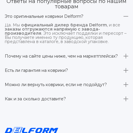
Ответы на популярные вопросы по нашим
товарам
Это оригинальные коврики Delform?
Да. Мы
официальный дилер бренда Delform
, и все
заказы отгружаются напрямую с завода-
производителя
. Это исключает подделки и пересорт –
Вы получаете именно ту продукцию, которая
представлена в каталоге, в заводской упаковке.
Почему на сайте цены ниже, чем на маркетплейсах?
На
delform.shop
нет комиссий маркетплейсов
. Плюс
отгрузка идёт
напрямую со склада производителя
,
Есть ли гарантия на коврики?
без посредников.
Да, на все коврики действует гарантия 
производителя 3 года
. Если в течение этого срока
Можно ли вернуть коврики, если не подойдут?
обнаружится производственный дефект – заменим
товар или вернём деньги.
Да. По закону у Вас есть
7 дней на возврат товара
,
заказанного дистанционно,
без объяснения причин
–
Как и за сколько доставите?
при условии сохранения товарного вида. Если коврик не
подошёл – оформим возврат или обмен.
Бесплатно доставим
по всей России транспортными
компаниями (Яндекс Доставка, Ozon, и СДЭК). Сроки –
от 1 до 7 рабочих дней в зависимости от региона.
Отправляем в течение 1 рабочего дня после
оформления заказа.