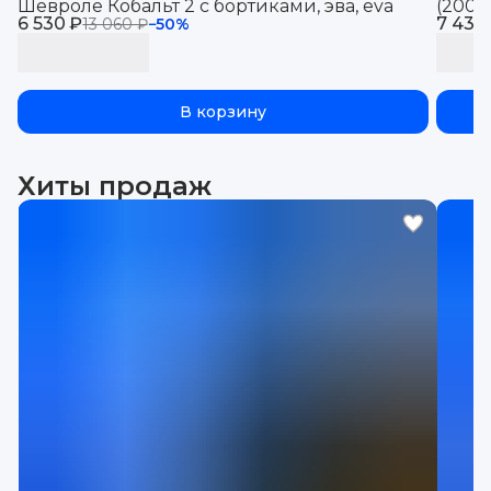
Шевроле Кобальт 2 с бортиками, эва, eva
(2008
6 530 ₽
7 430
авто 
13 060 ₽
−
50
%
В корзину
Хиты продаж