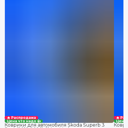
🔥 Распродажа
🔥 Ра
Цена что надо 👍
Цена 
Коврики для автомобиля Skoda Superb 3
Коври