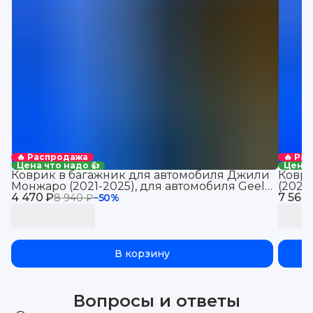
🔥 Распродажа
🔥 Ра
Цена что надо 👍
Цена 
Коврик в багажник для автомобиля Джили
Коври
Монжаро (2021-2025), для автомобиля Geely
(2021
4 470 ₽
Monjaro, EVA 3D
7 560
Jolio
8 940 ₽
−
50
%
В корзину
Вопросы и ответы