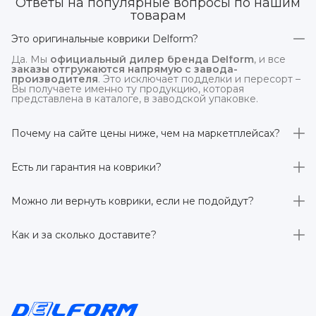
Ответы на популярные вопросы по нашим
товарам
Это оригинальные коврики Delform?
Да. Мы
официальный дилер бренда Delform
, и все
заказы отгружаются напрямую с завода-
производителя
. Это исключает подделки и пересорт –
Вы получаете именно ту продукцию, которая
представлена в каталоге, в заводской упаковке.
Почему на сайте цены ниже, чем на маркетплейсах?
На
delform.shop
нет комиссий маркетплейсов
. Плюс
отгрузка идёт
напрямую со склада производителя
,
Есть ли гарантия на коврики?
без посредников.
Да, на все коврики действует гарантия 
производителя 3 года
. Если в течение этого срока
Можно ли вернуть коврики, если не подойдут?
обнаружится производственный дефект – заменим
товар или вернём деньги.
Да. По закону у Вас есть
7 дней на возврат товара
,
заказанного дистанционно,
без объяснения причин
–
Как и за сколько доставите?
при условии сохранения товарного вида. Если коврик не
подошёл – оформим возврат или обмен.
Бесплатно доставим
по всей России транспортными
компаниями (Яндекс Доставка, Ozon, и СДЭК). Сроки –
от 1 до 7 рабочих дней в зависимости от региона.
Отправляем в течение 1 рабочего дня после
оформления заказа.