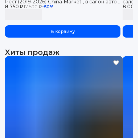
Рест (2019-2026) China-Market , в салон авто
салон
8 750 ₽
Шкода Суперб 3 с бортиками, эва, eva
8 000
эва, e
17 500 ₽
−
50
%
В корзину
Хиты продаж