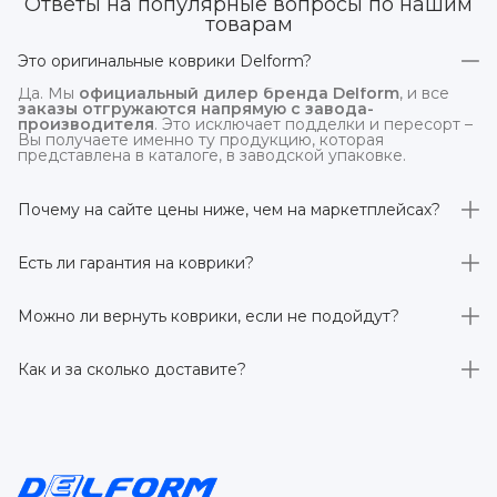
Ответы на популярные вопросы по нашим
товарам
Это оригинальные коврики Delform?
Да. Мы
официальный дилер бренда Delform
, и все
заказы отгружаются напрямую с завода-
производителя
. Это исключает подделки и пересорт –
Вы получаете именно ту продукцию, которая
представлена в каталоге, в заводской упаковке.
Почему на сайте цены ниже, чем на маркетплейсах?
На
delform.shop
нет комиссий маркетплейсов
. Плюс
отгрузка идёт
напрямую со склада производителя
,
Есть ли гарантия на коврики?
без посредников.
Да, на все коврики действует гарантия 
производителя 3 года
. Если в течение этого срока
Можно ли вернуть коврики, если не подойдут?
обнаружится производственный дефект – заменим
товар или вернём деньги.
Да. По закону у Вас есть
7 дней на возврат товара
,
заказанного дистанционно,
без объяснения причин
–
Как и за сколько доставите?
при условии сохранения товарного вида. Если коврик не
подошёл – оформим возврат или обмен.
Бесплатно доставим
по всей России транспортными
компаниями (Яндекс Доставка, Ozon, и СДЭК). Сроки –
от 1 до 7 рабочих дней в зависимости от региона.
Отправляем в течение 1 рабочего дня после
оформления заказа.