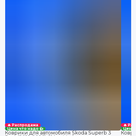
🔥 Распродажа
🔥 Ра
Цена что надо 👍
Цена 
Коврики для автомобиля Skoda Superb 3
Коври