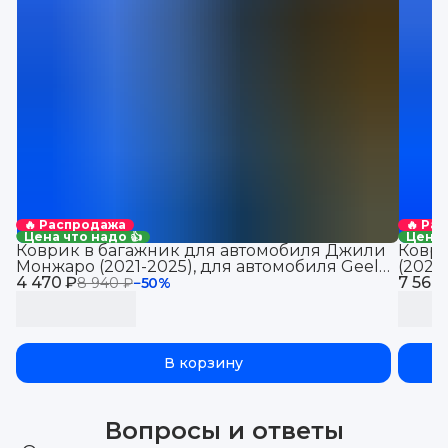
🔥 Распродажа
🔥 Ра
Цена что надо 👍
Цена 
Коврик в багажник для автомобиля Джили
Коври
Монжаро (2021-2025), для автомобиля Geely
(2021
4 470 ₽
Monjaro, EVA 3D
7 560
Jolio
8 940 ₽
−
50
%
В корзину
Вопросы и ответы