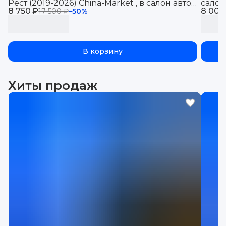
Рест (2019-2026) China-Market , в салон авто
салон
8 750 ₽
Шкода Суперб 3 с бортиками, эва, eva
8 000
эва, e
17 500 ₽
−
50
%
В корзину
Хиты продаж