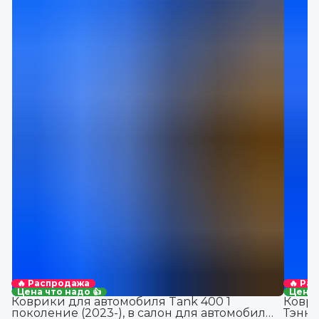
🔥 Распродажа
🔥 Ра
Цена что надо 👍
Цена 
Коврики для автомобиля Tank 400 1
Коври
поколение (2023-), в салон для автомобиля
Тэнк 