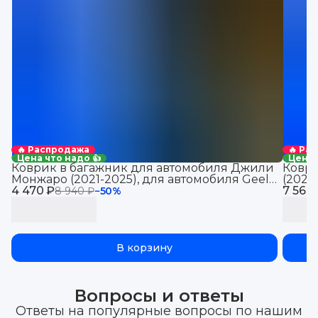
🔥 Распродажа
🔥 Ра
Цена что надо 👍
Цена 
Коврик в багажник для автомобиля Джили
Коври
Монжаро (2021-2025), для автомобиля Geely
(2021
4 470 ₽
Monjaro, EVA 3D
7 560
Jolio
8 940 ₽
−
50
%
В корзину
Вопросы и ответы
Ответы на популярные вопросы по нашим