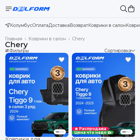
Колумбус
Оплата
Доставка
Возврат
Коврики в салон
Коври
Главная
›
Коврики в салон
›
Chery
Chery
Фильтры
Сортировка
🔥 Распродажа
Цена что надо 👍
Коврики для
Коврики для