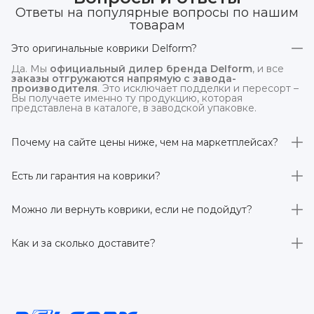
Ответы на популярные вопросы по нашим
товарам
Это оригинальные коврики Delform?
Да. Мы
официальный дилер бренда Delform
, и все
заказы отгружаются напрямую с завода-
производителя
. Это исключает подделки и пересорт –
Вы получаете именно ту продукцию, которая
представлена в каталоге, в заводской упаковке.
Почему на сайте цены ниже, чем на маркетплейсах?
На
delform.shop
нет комиссий маркетплейсов
. Плюс
отгрузка идёт
напрямую со склада производителя
,
Есть ли гарантия на коврики?
без посредников.
Да, на все коврики действует гарантия 
производителя 3 года
. Если в течение этого срока
Можно ли вернуть коврики, если не подойдут?
обнаружится производственный дефект – заменим
товар или вернём деньги.
Да. По закону у Вас есть
7 дней на возврат товара
,
заказанного дистанционно,
без объяснения причин
–
Как и за сколько доставите?
при условии сохранения товарного вида. Если коврик не
подошёл – оформим возврат или обмен.
Бесплатно доставим
по всей России транспортными
компаниями (Яндекс Доставка, Ozon, и СДЭК). Сроки –
от 1 до 7 рабочих дней в зависимости от региона.
Отправляем в течение 1 рабочего дня после
оформления заказа.