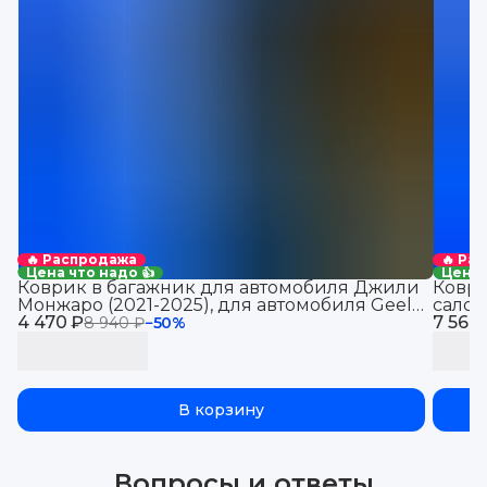
🔥 Распродажа
🔥 Ра
Цена что надо 👍
Цена 
Коврик в багажник для автомобиля Джили
Коври
Монжаро (2021-2025), для автомобиля Geely
салон
4 470 ₽
Monjaro, EVA 3D
7 560
8 940 ₽
−
50
%
В корзину
Вопросы и ответы