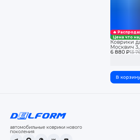
🔥 Распрода
Цена что на
Коврики д
Москвич 3, 
6 880 ₽
салон с бо
13 7
eva 3д
В корзин
автомобильные коврики нового
поколения