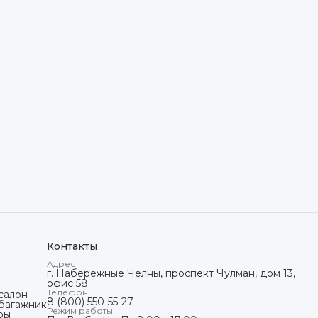
Контакты
Адрес
г. Набережные Челны, проспект Чулман, дом 13,
офис 58
Телефон
салон
8 (800) 550-55-27
 багажник
Режим работы
ры