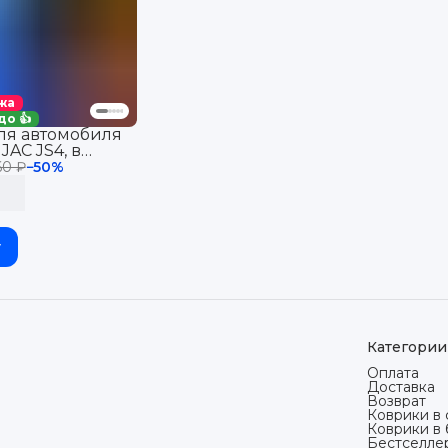
жа
до 👍
ля автомобиля
JAC JS4, в
ртиками эва,
60 ₽
−
50
%
у
Категории
Оплата
Доставка
Возврат
Коврики в 
Коврики в
Бестселле