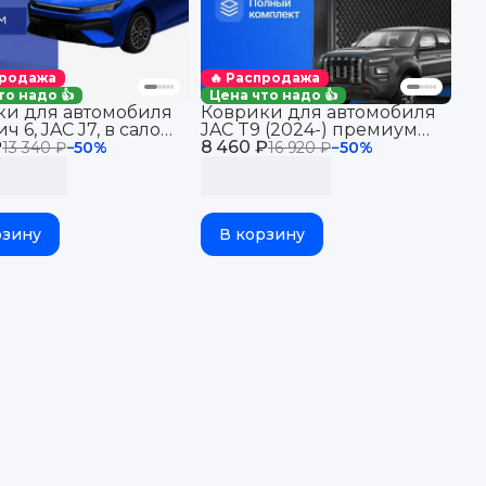
продажа
🔥 Распродажа
то надо 👍
Цена что надо 👍
ки для автомобиля
Коврики для автомобиля
ч 6, JAC J7, в салон
JAC T9 (2024-) премиум
₽
иками эва, eva 3д
8 460 ₽
ковры в салон для
13 340 ₽
−
50
%
16 920 ₽
−
50
%
автомобиля Джак Т9 с
бортиками, эва, eva, эво
рзину
В корзину