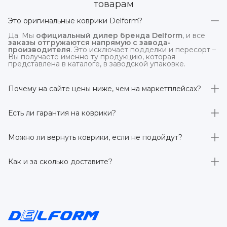
товарам
Это оригинальные коврики Delform?
Да. Мы
официальный дилер бренда Delform
, и все
заказы отгружаются напрямую с завода-
производителя
. Это исключает подделки и пересорт –
Вы получаете именно ту продукцию, которая
представлена в каталоге, в заводской упаковке.
Почему на сайте цены ниже, чем на маркетплейсах?
На
delform.shop
нет комиссий маркетплейсов
. Плюс
отгрузка идёт
напрямую со склада производителя
,
Есть ли гарантия на коврики?
без посредников.
Да, на все коврики действует гарантия 
производителя 3 года
. Если в течение этого срока
Можно ли вернуть коврики, если не подойдут?
обнаружится производственный дефект – заменим
товар или вернём деньги.
Да. По закону у Вас есть
7 дней на возврат товара
,
заказанного дистанционно,
без объяснения причин
–
Как и за сколько доставите?
при условии сохранения товарного вида. Если коврик не
подошёл – оформим возврат или обмен.
Бесплатно доставим
по всей России транспортными
компаниями (Яндекс Доставка, Ozon, и СДЭК). Сроки –
от 1 до 7 рабочих дней в зависимости от региона.
Отправляем в течение 1 рабочего дня после
оформления заказа.