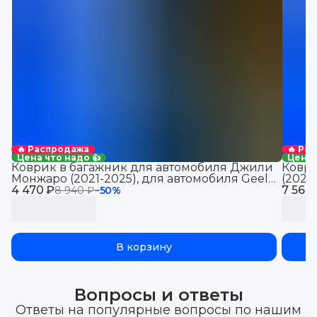
🔥 Распродажа
🔥 Ра
Цена что надо 👍
Цена 
Коврик в багажник для автомобиля Джили
Коври
Монжаро (2021-2025), для автомобиля Geely
(2021
4 470 ₽
Monjaro, EVA 3D
7 560
Jolio
8 940 ₽
−
50
%
В корзину
Вопросы и ответы
Ответы на популярные вопросы по нашим