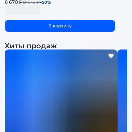
6 670 ₽
13 340 ₽
−
50
%
В корзину
Хиты продаж