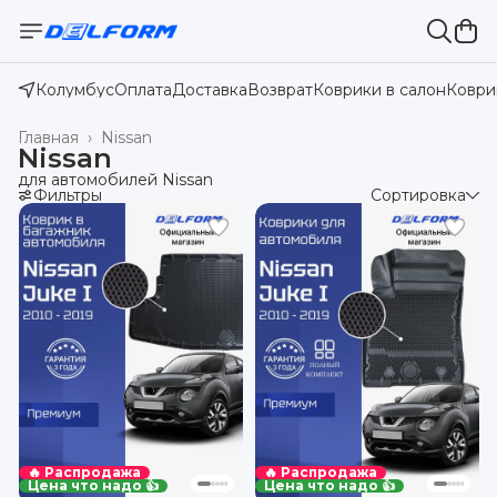
Колумбус
Оплата
Доставка
Возврат
Коврики в салон
Коври
Главная
›
Nissan
Nissan
для автомобилей Nissan
Фильтры
Сортировка
🔥 Распродажа
🔥 Распродажа
Цена что надо 👍
Цена что надо 👍