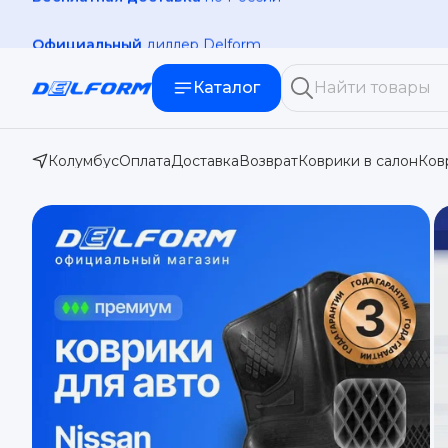
Официальный
диллер Delform
Каталог
Колумбус
Оплата
Доставка
Возврат
Коврики в салон
Ков