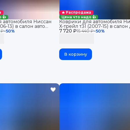
а
🔥 Распродажа
 👍
Цена что надо 👍
я автомобиля Ниссан
Коврики для автомобиля Н
06-13) в салон авто
Х-трейл т31 (2007-15) в салон
i 1 с бортиками, эва,
7 720 ₽
автомобиля Nissan X-trail t31 
 ₽
−
50
%
15 440 ₽
−
50
%
бортиками, эва, eva
В корзину