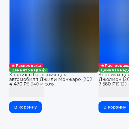
🔥 Распродажа
🔥 Распродаж
Цена что надо 👍
Цена что надо
Коврик в багажник для
Коврики для
автомобиля Джили Монжаро (2021-
Джолион (20
4 470 ₽
2025), для автомобиля Geely
7 560 ₽
автомобиля 
8 940 ₽
−
50
%
15 120
Monjaro, EVA 3D
В корзину
В корзину