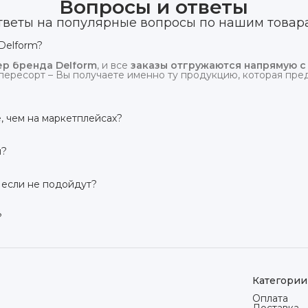
Вопросы и ответы
тветы на популярные вопросы по нашим товар
Delform?
р бренда Delform
, и все
заказы отгружаются напрямую с
пересорт – Вы получаете именно ту продукцию, которая предс
, чем на маркетплейсах?
сий маркетплейсов
. Плюс отгрузка идёт
напрямую со скл
и?
твует гарантия производителя 3 года
. Если в течение это
 заменим товар или вернём деньги.
 если не подойдут?
дней на возврат товара
, заказанного дистанционно,
без об
ого вида. Если коврик не подошёл – оформим возврат или об
?
сей России транспортными компаниями (Яндекс Доставка, Ozo
мости от региона. Отправляем в течение 1 рабочего дня пос
Категории
Оплата