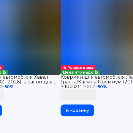
а
🔥 Распродажа
 👍
Цена что надо 👍
 автомобиля Хавал
Коврики для автомобиля Ла
21-2026), в салон для
Гранта/Калина Премиум (201
Haval Jolion 2WD
7 100 ₽
2026), Датсун Ми-До/Он-До 
 ₽
−
50
%
14 200 ₽
−
50
%
В корзину