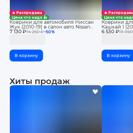
🔥 Распродажа
🔥 Распродаж
Цена что надо 👍
Цена что надо
Коврики для автомобиля Ниссан
Коврики дл
Жук (2010-19) в салон авто Nissan
Кашкай 1 (20
7 130 ₽
Juke с бортиками, эва, eva
6 530 ₽
Nissan Qashqa
14 260 ₽
−
50
%
13 060
eva
В корзину
В корзину
Хиты продаж