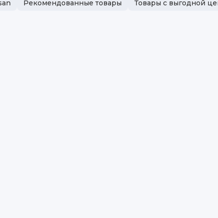
san
Рекомендованные товары
Товары с выгодной ц
Вес
Мо
Ма
Бр