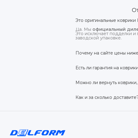
О
Это оригинальные коврики 
Да. Мы
официальный диле
Это исключает подделки и 
заводской упаковке.
Почему на сайте цены ниже
На
delform.shop
нет комис
посредников.
Есть ли гарантия на коврик
Да, на все коврики дейс
производственный дефект –
Можно ли вернуть коврики,
Да. По закону у Вас есть
7 
условии сохранения товарн
Как и за сколько доставите
Бесплатно доставим
по в
до 7 рабочих дней в зависи