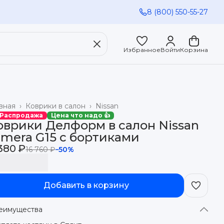
8 (800) 550-55-27
Избранное
Войти
Корзина
вная
›
Коврики в салон
›
Nissan
 Распродажа
Цена что надо 👍
оврики Делформ в салон Nissan
lmera G15 с бортиками
380 ₽
16 760 ₽
−
50
%
Добавить в корзину
еимущества