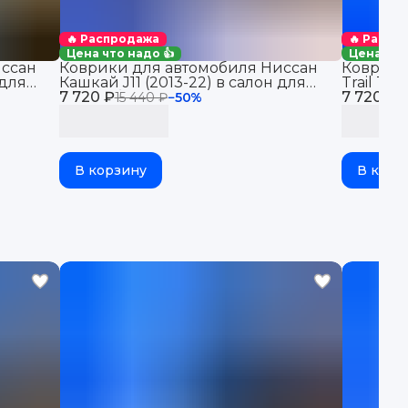
🔥 Распродажа
🔥 Распр
Цена что надо 👍
Цена что
иссан
Коврики для автомобиля Ниссан
Коврики 
 для
Кашкай J11 (2013-22) в салон для
Trail T3
с
7 720 ₽
автомобиля Nissan qashqai J11 с
7 720 ₽
Трейл Т3
15 440 ₽
−
50
%
1
бортиками, эва, eva
В корзину
В корз