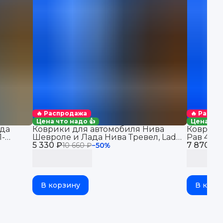
🔥 Распродажа
🔥 Распр
Цена что надо 👍
Цена что
да
Коврики для автомобиля Нива
Коврики
1-
Шевроле и Лада Нива Тревел, Lada
Рав 4 (2
в салон
5 330 ₽
Niva Travel & Chevrolet Niva
7 870 ₽
автомоби
10 660 ₽
−
50
%
1
бортикам
В корзину
В корз