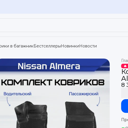
рики в багажник
Бестселлеры
Новинки
Новости
Гла
🔥
К
A
8 
Пр