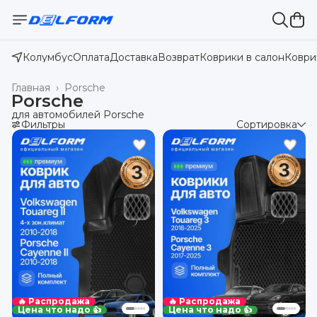
Колумбус
Оплата
Доставка
Возврат
Коврики в салон
Коври
Главная
›
Porsche
Porsche
для автомобилей Porsche
Фильтры
Сортировка
🔥 Распродажа
🔥 Распродажа
Цена что надо 👍
Цена что надо 👍