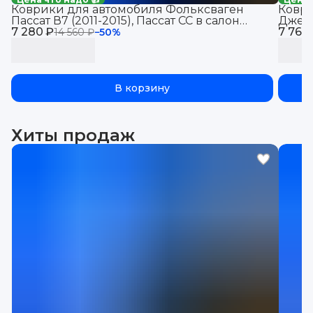
Коврики для автомобиля Фольксваген
Коври
Пассат В7 (2011-2015), Пассат СС в салон
Джетт
7 280 ₽
автомобиля Volkswagen Passat B7 с
7 760
Volks
14 560 ₽
−
50
%
бортиками, эва, eva
В корзину
Хиты продаж