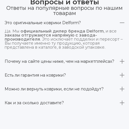
Вопросы и ответы
Ответы на популярные вопросы по нашим
товарам
Это оригинальные коврики Delform?
Да. Мы
официальный дилер бренда Delform
, и все
заказы отгружаются напрямую с завода-
производителя
. Это исключает подделки и пересорт –
Вы получаете именно ту продукцию, которая
представлена в каталоге, в заводской упаковке.
Почему на сайте цены ниже, чем на маркетплейсах?
На
delform.shop
нет комиссий маркетплейсов
. Плюс
отгрузка идёт
напрямую со склада производителя
,
Есть ли гарантия на коврики?
без посредников.
Да, на все коврики действует гарантия 
производителя 3 года
. Если в течение этого срока
Можно ли вернуть коврики, если не подойдут?
обнаружится производственный дефект – заменим
товар или вернём деньги.
Да. По закону у Вас есть
7 дней на возврат товара
,
заказанного дистанционно,
без объяснения причин
–
Как и за сколько доставите?
при условии сохранения товарного вида. Если коврик не
подошёл – оформим возврат или обмен.
Бесплатно доставим
по всей России транспортными
компаниями (Яндекс Доставка, Ozon, и СДЭК). Сроки –
от 1 до 7 рабочих дней в зависимости от региона.
Отправляем в течение 1 рабочего дня после
оформления заказа.