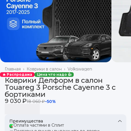
Главная
›
Коврики в салон
›
Volkswagen
🔥 Распродажа
Цена что надо 👍
Коврики Делформ в салон
Touareg 3 Porsche Cayenne 3 с
бортиками
9 030 ₽
18 060 ₽
−
50
%
Преимущества
Оплата частями в Сплит
Доставка в пункты выдачи или до двери