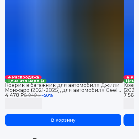
🔥 Распродажа
🔥 Ра
Цена что надо 👍
Цена 
Коврик в багажник для автомобиля Джили
Коври
Монжаро (2021-2025), для автомобиля Geely
(2021
4 470 ₽
Monjaro, EVA 3D
7 560
Jolio
8 940 ₽
−
50
%
В корзину