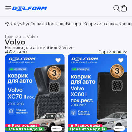
Колумбус
Оплата
Доставка
Возврат
Коврики в салон
Коври
Главная
›
Volvo
Volvo
Коврики для автомобилей Volvo
Фильтры
Сортировка
🔥 Распродажа
🔥 Распродажа
Цена что надо 👍
Цена что надо 👍