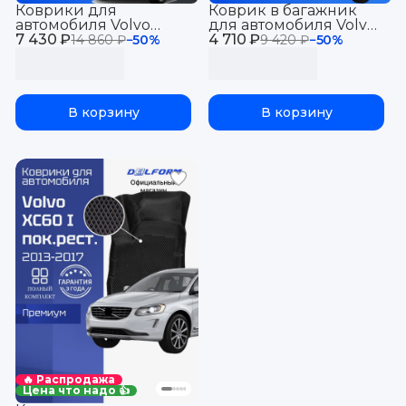
Коврики для
Коврик в багажник
автомобиля Volvo
для автомобиля Volvo
7 430 ₽
XC70 2 поколение,
4 710 ₽
XC60 I поколение
14 860 ₽
−
50
%
9 420 ₽
−
50
%
Вольво ХС70 Premium
(2013-2017), Вольво
("EVA 3D") в cалон
ХС60 Premium ("EVA
3D")
В корзину
В корзину
🔥 Распродажа
Цена что надо 👍