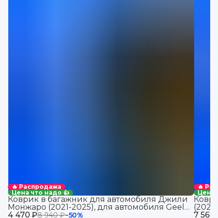
🔥 Распродажа
🔥 Ра
Цена что надо 👍
Цена 
Коврик в багажник для автомобиля Джили
Коври
Монжаро (2021-2025), для автомобиля Geely
(2021
4 470 ₽
Monjaro, EVA 3D
7 560
Jolio
8 940 ₽
−
50
%