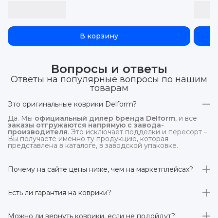
В корзину
Вопросы и ответы
Ответы на популярные вопросы по нашим
товарам
Это оригинальные коврики Delform?
Да. Мы
официальный дилер бренда Delform
, и все
заказы отгружаются напрямую с завода-
производителя
. Это исключает подделки и пересорт –
Вы получаете именно ту продукцию, которая
представлена в каталоге, в заводской упаковке.
Почему на сайте цены ниже, чем на маркетплейсах?
На
delform.shop
нет комиссий маркетплейсов
. Плюс
отгрузка идёт
напрямую со склада производителя
,
Есть ли гарантия на коврики?
без посредников.
Да, на все коврики действует гарантия 
производителя 3 года
. Если в течение этого срока
Можно ли вернуть коврики, если не подойдут?