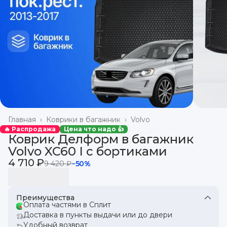
Главная
›
Коврики в багажник
›
Volvo
🔥 Распродажа
Цена что надо 👍
Коврик Делформ в багажник
Volvo XC60 I с бортиками
4 710 ₽
9 420 ₽
−
50
%
Преимущества
Оплата частями в Сплит
Доставка в пункты выдачи или до двери
Удобный возврат