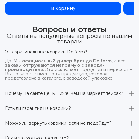
В корзину
Вопросы и ответы
Ответы на популярные вопросы по нашим
товарам
Это оригинальные коврики Delform?
Да. Мы
официальный дилер бренда Delform
, и все
заказы отгружаются напрямую с завода-
производителя
. Это исключает подделки и пересорт –
Вы получаете именно ту продукцию, которая
представлена в каталоге, в заводской упаковке.
Почему на сайте цены ниже, чем на маркетплейсах?
На
delform.shop
нет комиссий маркетплейсов
. Плюс
отгрузка идёт
напрямую со склада производителя
,
Есть ли гарантия на коврики?
без посредников.
Да, на все коврики действует гарантия 
производителя 3 года
. Если в течение этого срока
Можно ли вернуть коврики, если не подойдут?
обнаружится производственный дефект – заменим
товар или вернём деньги.
Да. По закону у Вас есть
7 дней на возврат товара
,
заказанного дистанционно,
без объяснения причин
–
Как и за сколько доставите?