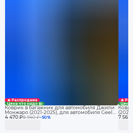
🔥 Распродажа
🔥 Ра
Цена что надо 👍
Цена 
Коврик в багажник для автомобиля Джили
Коври
Монжаро (2021-2025), для автомобиля Geely
(2021
4 470 ₽
Monjaro, EVA 3D
7 560
Jolio
8 940 ₽
−
50
%