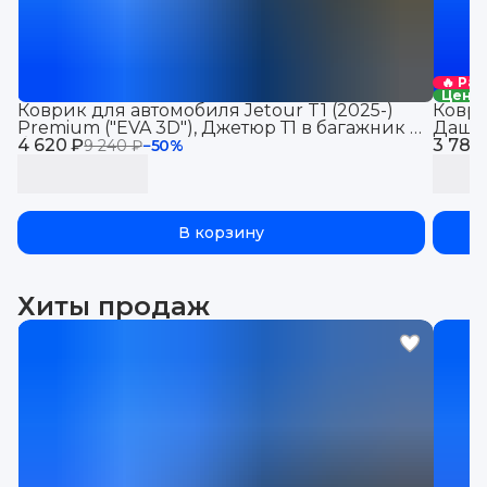
🔥 Ра
Цена 
Коврик для автомобиля Jetour T1 (2025-)
Коври
Premium ("EVA 3D"), Джетюр Т1 в багажник с
Дашин
4 620 ₽
бортиками, эва, eva
3 780
Premi
9 240 ₽
−
50
%
В корзину
Хиты продаж