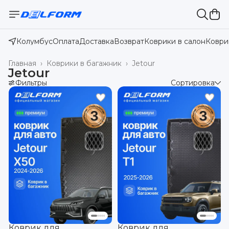
Колумбус
Оплата
Доставка
Возврат
Коврики в салон
Коври
Главная
›
Коврики в багажник
›
Jetour
Jetour
Фильтры
Сортировка
Коврик для
Коврик для