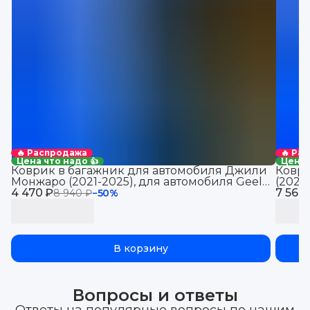
🔥 Распродажа
🔥 Ра
Цена что надо 👍
Цена 
Коврик в багажник для автомобиля Джили
Коври
Монжаро (2021-2025), для автомобиля Geely
(2021
4 470 ₽
Monjaro, EVA 3D
7 560
Jolio
8 940 ₽
−
50
%
В корзину
Вопросы и ответы