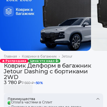
Главная
›
Коврики в багажник
›
Jetour
🔥 Распродажа
Цена что надо 👍
Коврик Делформ в багажник
Jetour Dashing с бортиками
2WD
3 780 ₽
7 560 ₽
−
50
%
Преимущества
Оплата частями в Сплит
Доставка в пункты выдачи или до двери