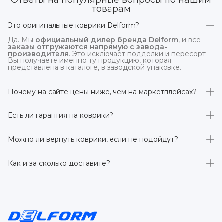
Ответы на популярные вопросы по нашим
товарам
Это оригинальные коврики Delform?
Да. Мы
официальный дилер бренда Delform
, и все
заказы отгружаются напрямую с завода-
производителя
. Это исключает подделки и пересорт –
Вы получаете именно ту продукцию, которая
представлена в каталоге, в заводской упаковке.
Почему на сайте цены ниже, чем на маркетплейсах?
На
delform.shop
нет комиссий маркетплейсов
. Плюс
отгрузка идёт
напрямую со склада производителя
,
Есть ли гарантия на коврики?
без посредников.
Да, на все коврики действует гарантия 
производителя 3 года
. Если в течение этого срока
Можно ли вернуть коврики, если не подойдут?
обнаружится производственный дефект – заменим
товар или вернём деньги.
Да. По закону у Вас есть
7 дней на возврат товара
,
заказанного дистанционно,
без объяснения причин
–
Как и за сколько доставите?
при условии сохранения товарного вида. Если коврик не
подошёл – оформим возврат или обмен.
Бесплатно доставим
по всей России транспортными
компаниями (Яндекс Доставка, Ozon, и СДЭК). Сроки –
от 1 до 7 рабочих дней в зависимости от региона.
Отправляем в течение 1 рабочего дня после
оформления заказа.