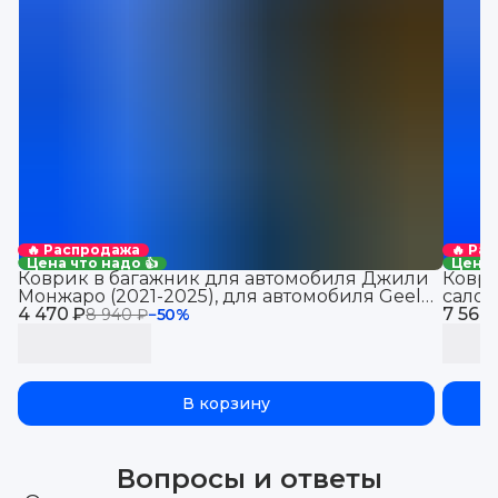
🔥 Распродажа
🔥 Ра
Цена что надо 👍
Цена 
Коврик в багажник для автомобиля Джили
Коври
Монжаро (2021-2025), для автомобиля Geely
салон
4 470 ₽
Monjaro, EVA 3D
7 560
8 940 ₽
−
50
%
В корзину
Вопросы и ответы