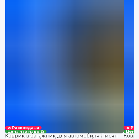
🔥 Распродажа
🔥 Ра
Цена что надо 👍
Цена 
Коврик в багажник для автомобиля Лисян
Коври