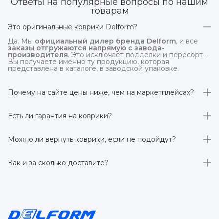
Ответы на популярные вопросы по нашим
товарам
Это оригинальные коврики Delform?
Да. Мы
официальный дилер бренда Delform
, и все
заказы отгружаются напрямую с завода-
производителя
. Это исключает подделки и пересорт –
Вы получаете именно ту продукцию, которая
представлена в каталоге, в заводской упаковке.
Почему на сайте цены ниже, чем на маркетплейсах?
На
delform.shop
нет комиссий маркетплейсов
. Плюс
отгрузка идёт
напрямую со склада производителя
,
Есть ли гарантия на коврики?
без посредников.
Да, на все коврики действует гарантия 
производителя 3 года
. Если в течение этого срока
Можно ли вернуть коврики, если не подойдут?
обнаружится производственный дефект – заменим
товар или вернём деньги.
Да. По закону у Вас есть
7 дней на возврат товара
,
заказанного дистанционно,
без объяснения причин
–
Как и за сколько доставите?
при условии сохранения товарного вида. Если коврик не
подошёл – оформим возврат или обмен.
Бесплатно доставим
по всей России транспортными
компаниями (Яндекс Доставка, Ozon, и СДЭК). Сроки –
от 1 до 7 рабочих дней в зависимости от региона.
Отправляем в течение 1 рабочего дня после
оформления заказа.