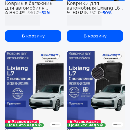
Коврик в багажник
Коврики для
для автомобиля
автомобиля Lixiang L6
4 890 ₽
Лисян Л6, Lixiang L6
9 180 ₽
(2024-2026), Лисян Ли
9 780 ₽
−
50
%
18 360 ₽
−
50
%
(2024-) EVA 3D
6, лисян л6 Premium
Premium
("EVA 3D") в cалон
В корзину
В корзину
🔥 Распродажа
🔥 Распродажа
Цена что надо 👍
Цена что надо 👍