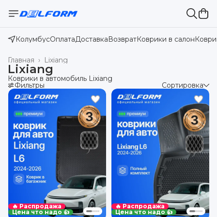
Колумбус
Оплата
Доставка
Возврат
Коврики в салон
Коври
Главная
›
Lixiang
Lixiang
Коврики в автомобиль Lixiang
Фильтры
Сортировка
🔥 Распродажа
🔥 Распродажа
Цена что надо 👍
Цена что надо 👍