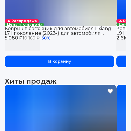
🔥 Распродажа
🔥 Ра
Цена что надо 👍
Цена 
Коврик в багажник для автомобиля Lixiang
Коври
L7 I поколение (2023-) для автомобиля
L9 I 
5 080 ₽
Лисян Ли 7 (2023-)с бортиками, эва, eva
2 610 
Лисян
10 160 ₽
−
50
%
В корзину
Хиты продаж