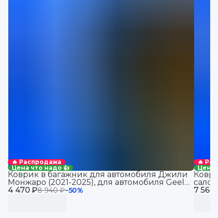
🔥 Распродажа
🔥 Ра
Цена что надо 👍
Цена 
Коврик в багажник для автомобиля Джили
Коври
Монжаро (2021-2025), для автомобиля Geely
салон
4 470 ₽
Monjaro, EVA 3D
7 560
8 940 ₽
−
50
%