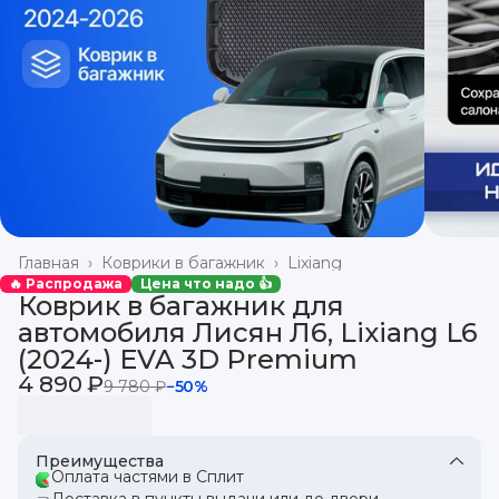
Главная
›
Коврики в багажник
›
Lixiang
🔥 Распродажа
Цена что надо 👍
Коврик в багажник для
автомобиля Лисян Л6, Lixiang L6
(2024-) EVA 3D Premium
4 890 ₽
9 780 ₽
−
50
%
Преимущества
Оплата частями в Сплит
Доставка в пункты выдачи или до двери