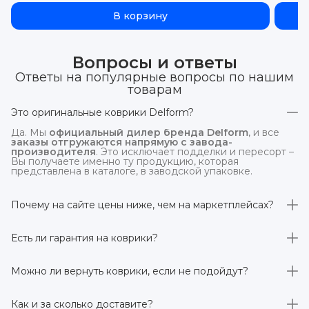
В корзину
Вопросы и ответы
Ответы на популярные вопросы по нашим
товарам
Это оригинальные коврики Delform?
Да. Мы
официальный дилер бренда Delform
, и все
заказы отгружаются напрямую с завода-
производителя
. Это исключает подделки и пересорт –
Вы получаете именно ту продукцию, которая
представлена в каталоге, в заводской упаковке.
Почему на сайте цены ниже, чем на маркетплейсах?
На
delform.shop
нет комиссий маркетплейсов
. Плюс
отгрузка идёт
напрямую со склада производителя
,
Есть ли гарантия на коврики?
без посредников.
Да, на все коврики действует гарантия 
производителя 3 года
. Если в течение этого срока
Можно ли вернуть коврики, если не подойдут?
обнаружится производственный дефект – заменим
товар или вернём деньги.
Да. По закону у Вас есть
7 дней на возврат товара
,
заказанного дистанционно,
без объяснения причин
–
Как и за сколько доставите?