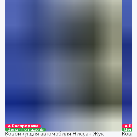
🔥 Распродажа
🔥 Ра
Цена что надо 👍
Цена 
Коврики для автомобиля Ниссан Жук
Коври