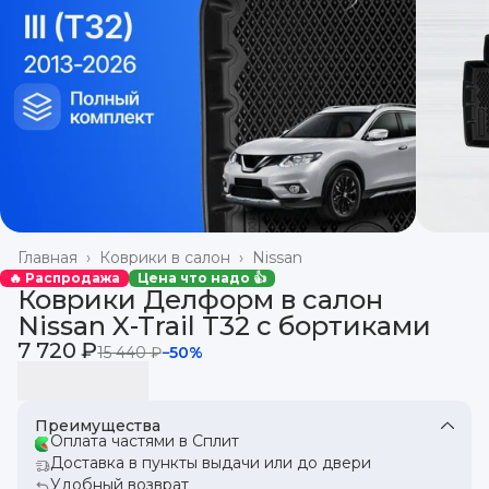
Главная
›
Коврики в салон
›
Nissan
🔥 Распродажа
Цена что надо 👍
Коврики Делформ в салон
Nissan X-Trail T32 с бортиками
7 720 ₽
15 440 ₽
−
50
%
Преимущества
Оплата частями в Сплит
Доставка в пункты выдачи или до двери
Удобный возврат