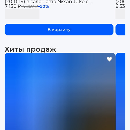
(2010-19) в салон авто Nissan Juke с
(2006-
7 130 ₽
бортиками, эва, eva
6 530
борти
14 260 ₽
−
50
%
В корзину
Хиты продаж