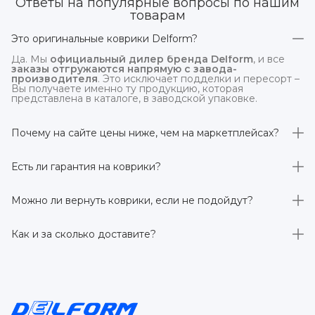
Ответы на популярные вопросы по нашим
товарам
Это оригинальные коврики Delform?
Да. Мы
официальный дилер бренда Delform
, и все
заказы отгружаются напрямую с завода-
производителя
. Это исключает подделки и пересорт –
Вы получаете именно ту продукцию, которая
представлена в каталоге, в заводской упаковке.
Почему на сайте цены ниже, чем на маркетплейсах?
На
delform.shop
нет комиссий маркетплейсов
. Плюс
отгрузка идёт
напрямую со склада производителя
,
Есть ли гарантия на коврики?
без посредников.
Да, на все коврики действует гарантия 
производителя 3 года
. Если в течение этого срока
Можно ли вернуть коврики, если не подойдут?
обнаружится производственный дефект – заменим
товар или вернём деньги.
Да. По закону у Вас есть
7 дней на возврат товара
,
заказанного дистанционно,
без объяснения причин
–
Как и за сколько доставите?
при условии сохранения товарного вида. Если коврик не
подошёл – оформим возврат или обмен.
Бесплатно доставим
по всей России транспортными
компаниями (Яндекс Доставка, Ozon, и СДЭК). Сроки –
от 1 до 7 рабочих дней в зависимости от региона.
Отправляем в течение 1 рабочего дня после
оформления заказа.