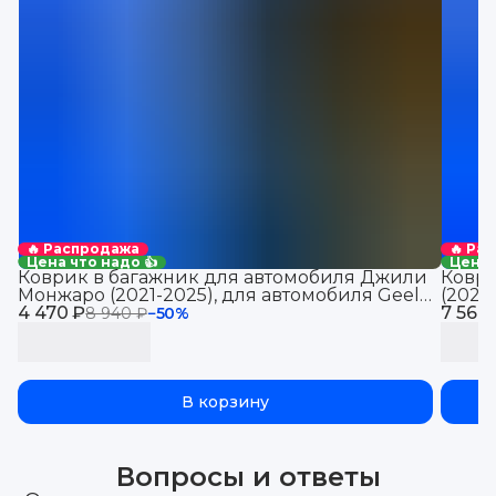
🔥 Распродажа
🔥 Ра
Цена что надо 👍
Цена 
Коврик в багажник для автомобиля Джили
Коври
Монжаро (2021-2025), для автомобиля Geely
(2021
4 470 ₽
Monjaro, EVA 3D
7 560
Jolio
8 940 ₽
−
50
%
В корзину
Вопросы и ответы