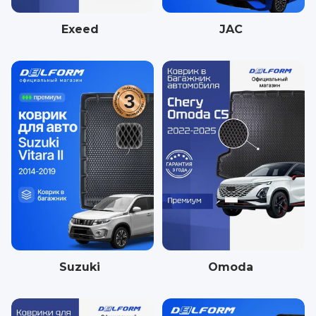
Exeed
JAC
Suzuki
Omoda