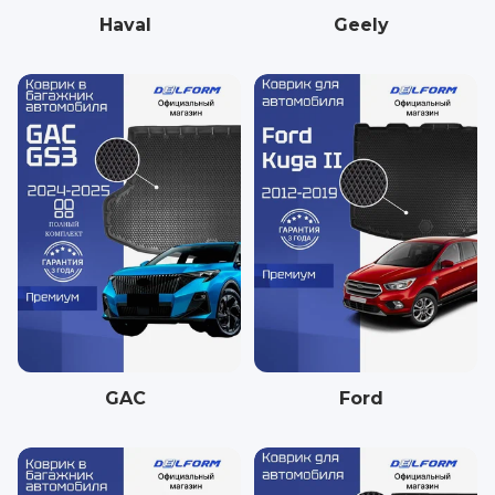
Haval
Geely
GAC
Ford