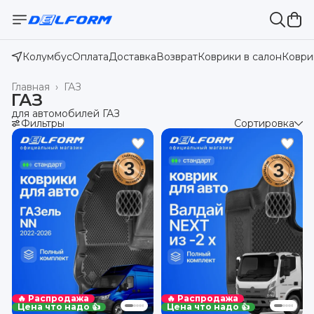
Колумбус
Оплата
Доставка
Возврат
Коврики в салон
Коври
Главная
›
ГАЗ
ГАЗ
для автомобилей ГАЗ
Фильтры
Сортировка
🔥 Распродажа
🔥 Распродажа
Цена что надо 👍
Цена что надо 👍