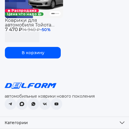
🔥 Распродажа
Цена что надо 👍
Коврики для
автомобиля Тойота
7 470 ₽
Королла 10 (2006-
14 940 ₽
−
50
%
13)Toyota (E140,150) с
бортиками, эва, eva
В корзину
автомобильные коврики нового поколения
Категории