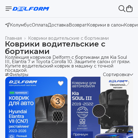
Колумбус
Оплата
Доставка
Возврат
Коврики в салон
Коври
Главная
›
Коврики водительские с бортиками
Коврики водительские с
бортиками
Коллекция ковриков Delform с бортиками для Kia Soul
III, Elantra 7 и Toyota Corolla 10. Защитите салон от грязи.
Купите водительский коврик в машину с точной
посадкой.
Фильтры
Сортировка