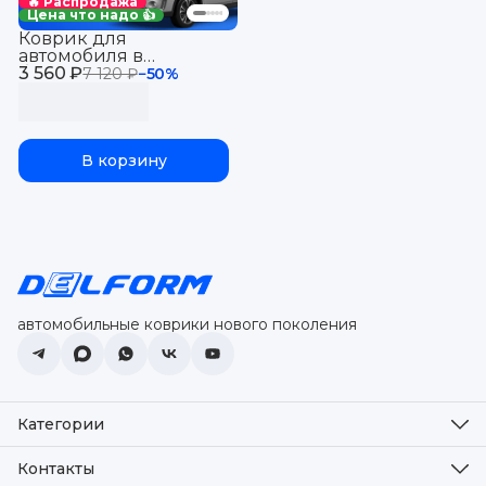
🔥 Распродажа
Цена что надо 👍
Коврик для
автомобиля в
3 560 ₽
багажник Сузуки
7 120 ₽
−
50
%
Витара 2 (2014-19) в
багажник автомобиля
Suzuki Vitara 2 с
бортиками, эва, eva
В корзину
автомобильные коврики нового поколения
Категории
Оплата
Доставка
Контакты
Возврат